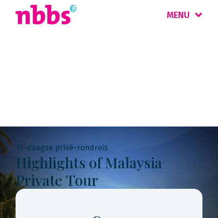
MENU
Rondreis
Maleisië & Singapore
16-daagse privé-rondreis
Highlights of Malaysia
Private Tour