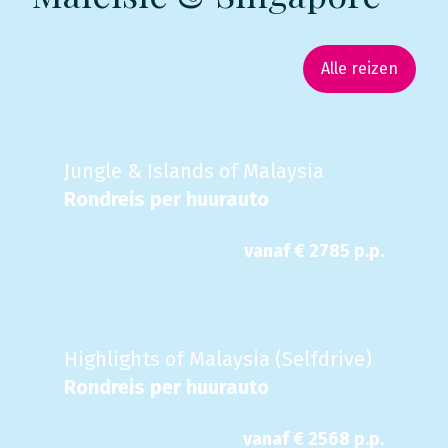
Alle reizen
Jungle & Islands of Malaysia
Rondreis per huurauto
vanaf €
2785
p.p.
Highlights of Malaysia (Selfdrive)
Rondreis per huurauto
vanaf €
2568
p.p.