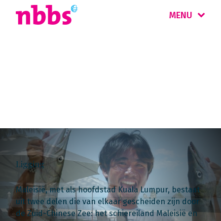
MENU
Landinformatie
Maleisië & Singapore
Ligging
Maleisië, met als hoofdstad Kuala Lumpur, bestaat
uit twee delen die van elkaar gescheiden zijn door
de Zuid-Chinese Zee: het schiereiland Maleisië en