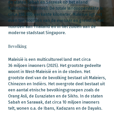
de staten Sabah en Sarawak op het eiland
Kalimantan (Borneo). De totale landoppervlakte is
circa 330.000 vierkante kilometer. Maleisië ligt net
even ten noorden van de evenaar en grenst in het
noorden aan Thailand en in het zuiden aan de
moderne stadstaat Singapore.
Bevolking
Maleisië is een multicultureel land met circa
36 miljoen inwoners (2025). Het grootste gedeelte
woont in West-Maleisië en in de steden. Het
grootste deel van de bevolking bestaat uit Maleiers,
Chinezen en Indiërs. Het overgrote deel bestaat uit
een aantal etnische bevolkingsgroepen zoals de
Orang Asli, de Euraziaten en de Sikhs. In de staten
Sabah en Sarawak, dat circa 10 miljoen inwoners
telt, wonen o.a. de Ibans, Kadazans en de Dayaks.