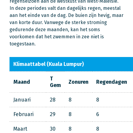
regenseizoen aan de westkust van West-Maleisië.
In deze periodes valt dan dagelijks regen, meestal
aan het einde van de dag. De buien zijn hevig, maar
van korte duur. Vanwege de sterke stroming
gedurende deze maanden, kan het soms
voorkomen dat het zwemmen in zee niet is
toegestaan.
Klimaattabel (Kuala Lumpur)
T
Maand
Zonuren
Regendagen
Gem
Januari
28
8
8
Februari
29
8
6
Maart
30
8
8