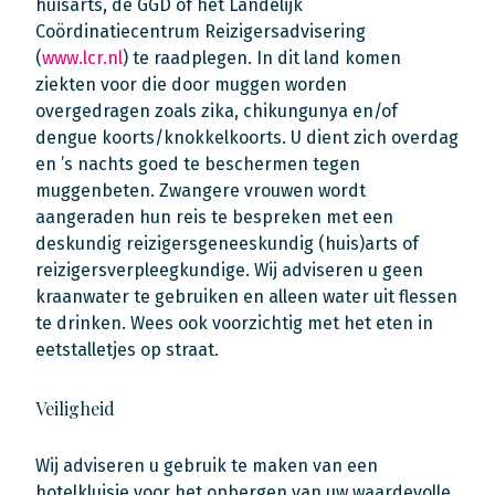
huisarts, de GGD of het Landelijk
Coördinatiecentrum Reizigersadvisering
(
www.lcr.nl
) te raadplegen. In dit land komen
ziekten voor die door muggen worden
overgedragen zoals zika, chikungunya en/of
dengue koorts/knokkelkoorts. U dient zich overdag
en ’s nachts goed te beschermen tegen
muggenbeten. Zwangere vrouwen wordt
aangeraden hun reis te bespreken met een
deskundig reizigersgeneeskundig (huis)arts of
reizigersverpleegkundige. Wij adviseren u geen
kraanwater te gebruiken en alleen water uit flessen
te drinken. Wees ook voorzichtig met het eten in
eetstalletjes op straat.
Veiligheid
Wij adviseren u gebruik te maken van een
hotelkluisje voor het opbergen van uw waardevolle