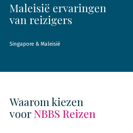
Maleisië ervaringen
van reizigers
Singapore & Maleisië
2017
Waarom kiezen
voor
NBBS Reizen