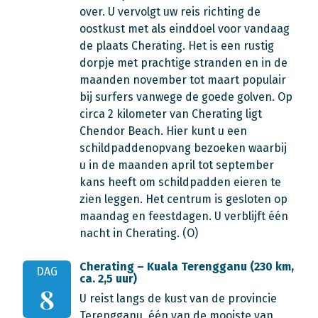
over. U vervolgt uw reis richting de
oostkust met als einddoel voor vandaag
de plaats Cherating. Het is een rustig
dorpje met prachtige stranden en in de
maanden november tot maart populair
bij surfers vanwege de goede golven. Op
circa 2 kilometer van Cherating ligt
Chendor Beach. Hier kunt u een
schildpaddenopvang bezoeken waarbij
u in de maanden april tot september
kans heeft om schildpadden eieren te
zien leggen. Het centrum is gesloten op
maandag en feestdagen. U verblijft één
nacht in Cherating. (O)
Cherating – Kuala Terengganu (230 km,
DAG
ca. 2,5 uur)
8
U reist langs de kust van de provincie
Terengganu, één van de mooiste van