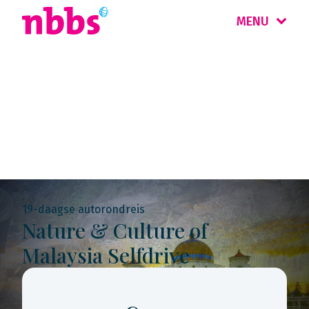
MENU
Rondreis
Maleisië & Singapore
19-daagse autorondreis
Nature & Culture of
Malaysia Selfdrive