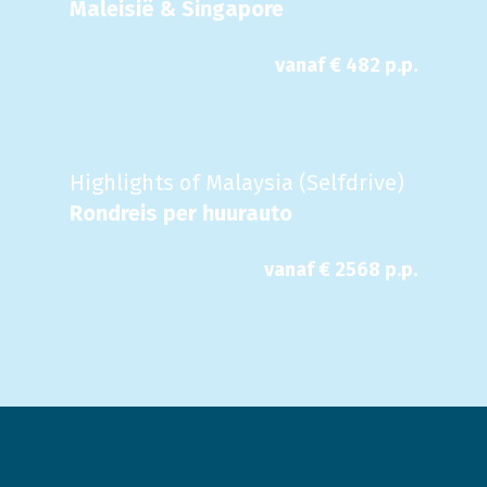
Maleisië & Singapore
vanaf €
482
p.p.
Highlights of Malaysia (Selfdrive)
Rondreis per huurauto
vanaf €
2568
p.p.