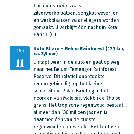
huisindustrieën zoals
zilverwerkplaatsen, songkat weverijen
en werkplaatsen waar vliegers worden
gemaakt. U verblijft één nacht in Kota
Bahru. (O)
Kota Bharu – Belum Rainforest (175 km,
DAG
ca. 3,5 uur)
11
U stapt weer in de auto en gaat op weg
naar het Belum-Temengor Rainforest
Reserve. Dit relatief onontdekte
natuurgebied ligt op het kleine
schiereiland Pulau Banding in het
noorden van Maleisië, vlakbij de Thaise
grens. Het tropische regenwoud bestaat
al meer dan 130 miljoen jaar en is
daarmee één van de oudste
regenwouden ter wereld. Het kent een
grote diversiteit aan flora en fauna met