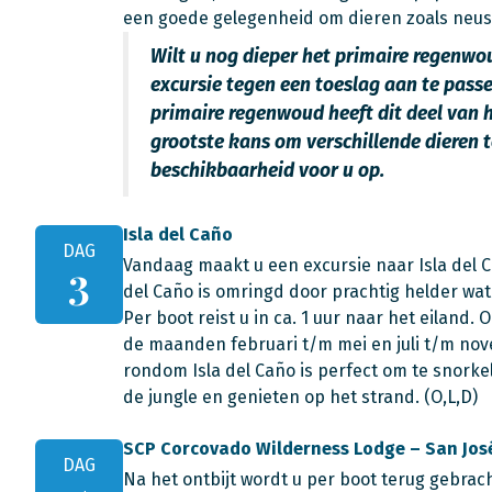
een goede gelegenheid om dieren zoals neusbe
Wilt u nog dieper het primaire regenwo
excursie tegen een toeslag aan te passe
primaire regenwoud heeft dit deel van 
grootste kans om verschillende dieren t
beschikbaarheid voor u op.
Isla del Caño
DAG
Vandaag maakt u een excursie naar Isla del Ca
3
del Caño is omringd door prachtig helder wat
Per boot reist u in ca. 1 uur naar het eiland.
de maanden februari t/m mei en juli t/m nov
rondom Isla del Caño is perfect om te snorke
de jungle en genieten op het strand. (O,L,D)
SCP Corcovado Wilderness Lodge – San José
DAG
Na het ontbijt wordt u per boot terug gebra