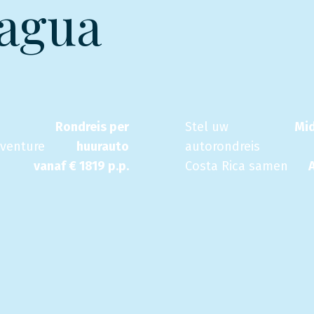
ragua
Rondreis per
Stel uw
Mi
dventure
huurauto
autorondreis
vanaf €
1819
p.p.
Costa Rica samen