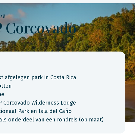
osé
P Corcovado
 afgelegen park in Costa Rica
otten
pe
CP Corcovado Wilderness Lodge
ionaal Park en Isla del Caño
als onderdeel van een rondreis (op maat)