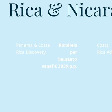
Rica & Nica
Panama & Costa
Rondreis
Costa
Rica Discovery
per
Rica A
huurauto
vanaf €
3039
p.p.