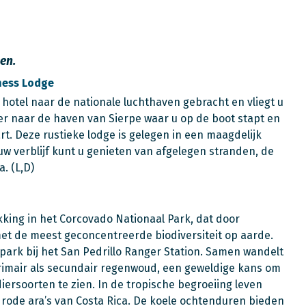
en.
ness Lodge
w hotel naar de nationale luchthaven gebracht en vliegt u
er naar de haven van Sierpe waar u op de boot stapt en
t. Deze rustieke lodge is gelegen in een maagdelijk
uw verblijf kunt u genieten van afgelegen stranden, de
. (L,D)
ing in het Corcovado Nationaal Park, dat door
met de meest geconcentreerde biodiversiteit op aarde.
park bij het San Pedrillo Ranger Station. Samen wandelt
primair als secundair regenwoud, een geweldige kans om
ersoorten te zien. In de tropische begroeiing leven
 rode ara’s van Costa Rica. De koele ochtenduren bieden