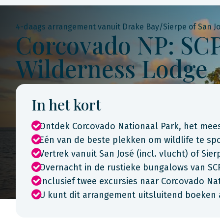
4-daags arrangement vanuit Drake Bay/Sierpe of San J
Corcovado NP: SC
Wilderness Lodge
In het kort
Ontdek Corcovado Nationaal Park, het meest
Eén van de beste plekken om wildlife te sp
Vertrek vanuit San José (incl. vlucht) of Sier
Overnacht in de rustieke bungalows van S
Inclusief twee excursies naar Corcovado Nat
U kunt dit arrangement uitsluitend boeken 