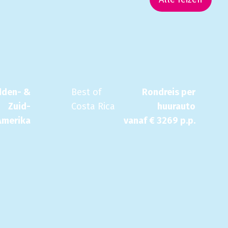
dden- &
Best of
Rondreis per
Zuid-
Costa Rica
huurauto
Amerika
vanaf €
3269
p.p.