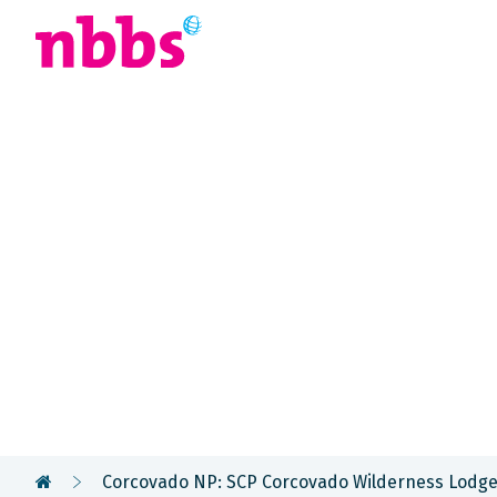
Afrika
Azië
U
Rondreis
Costa Rica 
Nicaragua
Corcovado NP: SCP Corcovado Wilderness Lodg