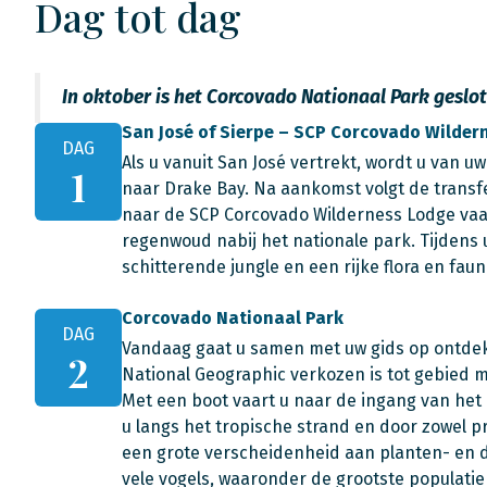
Dag tot dag
In oktober is het Corcovado Nationaal Park geslot
San José of Sierpe – SCP Corcovado Wilder
DAG
Als u vanuit San José vertrekt, wordt u van u
1
naar Drake Bay. Na aankomst volgt de transf
naar de SCP Corcovado Wilderness Lodge vaar
regenwoud nabij het nationale park. Tijdens 
schitterende jungle en een rijke flora en fauna
Corcovado Nationaal Park
DAG
Vandaag gaat u samen met uw gids op ontdekk
2
National Geographic verkozen is tot gebied 
Met een boot vaart u naar de ingang van het 
u langs het tropische strand en door zowel 
een grote verscheidenheid aan planten- en di
vele vogels, waaronder de grootste populatie