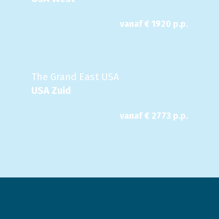
vanaf €
1920
p.p.
The Grand East USA
USA Zuid
vanaf €
2773
p.p.