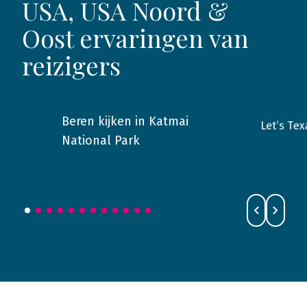
USA, USA Noord &
Oost ervaringen van
reizigers
Beren kijken in Katmai
Let’s Tex
2021
Alaska & Yukon
2026
National Park