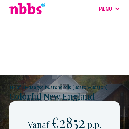
MENU
Rondreis
Amerika
11- of 13-daagse busrondreis (Boston-Boston)
Colorful New England
€2852
Vanaf
p.p.