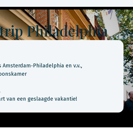
trip Philadelphia
is Amsterdam-Philadelphia en v.v.,
rsoonskamer
l
art van een geslaagde vakantie!