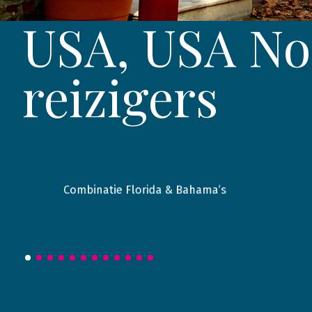
USA, USA No
reizigers
Combinatie Florida & Bahama’s
2016
Bahama's