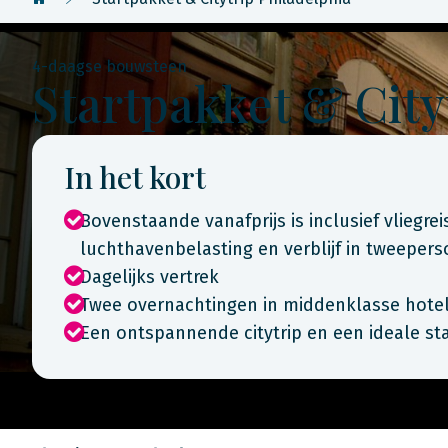
4-daagse bouwsteen
Startpakket & City
In het kort
Bovenstaande vanafprijs is inclusief vliegre
luchthavenbelasting en verblijf in tweepe
Dagelijks vertrek
Twee overnachtingen in middenklasse hote
Een ontspannende citytrip en een ideale st