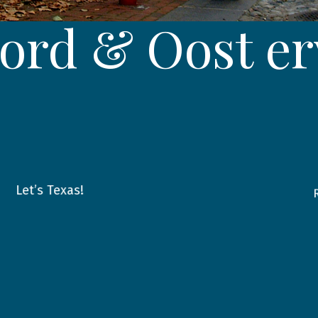
ord & Oost er
Let’s Texas!
2026
USA