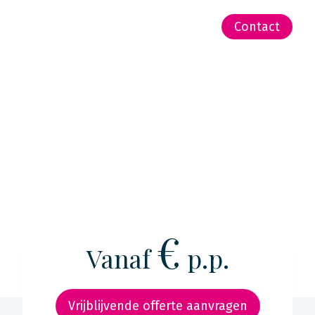
-Zeeland | Pacific
Contact
€
Vanaf
p.p.
Vrijblijvende offerte aanvragen