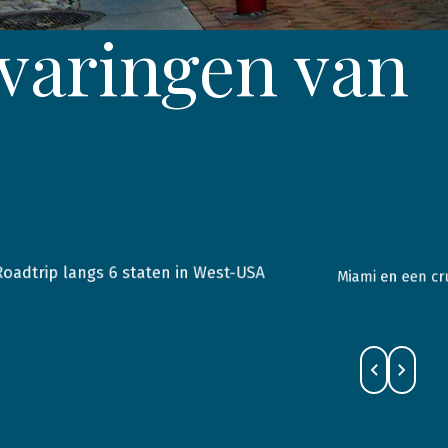
varingen van
Roadtrip langs 6 staten in West-USA
Miami en een cr
2023
USA
2017
Florida