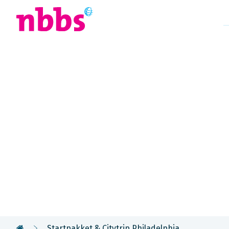
Afrika
Azië
U
Rondreis
Amerika & 
The City of Brotherly Love Ontdek deze historisch
verrassende citytrip voorafgaand aan uw auto- o
voormalige hoofdstad van de Verenigde Staten, 
Startpakket & Citytrip Philadelphia