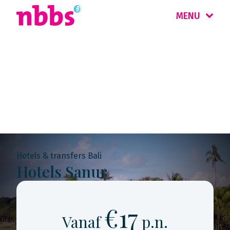
MENU
Rondreis
Indonesië
Hotels & transfers Bali
Hotels Sanur
€17
Vanaf
p.n.