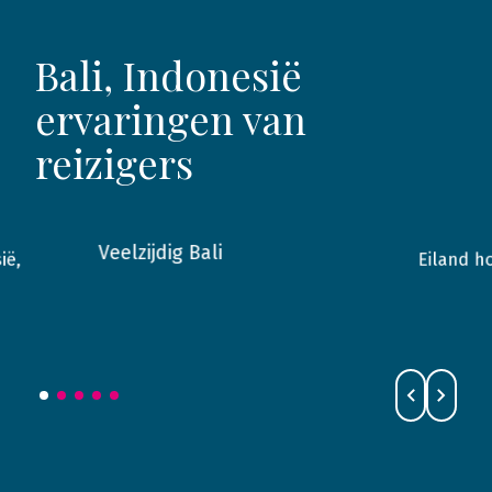
Bali, Indonesië
ervaringen van
reizigers
Veelzijdig Bali
ië,
Eiland h
2018
Bali
2017