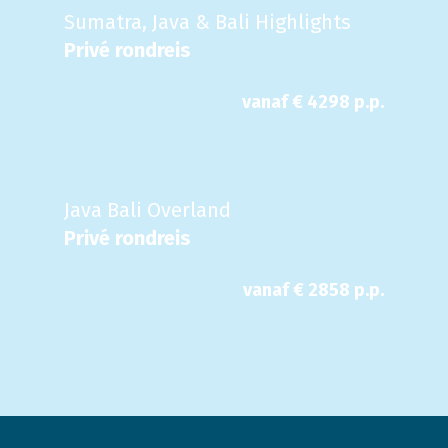
Sumatra, Java & Bali Highlights
Privé rondreis
vanaf €
4298
p.p.
Java Bali Overland
Privé rondreis
vanaf €
2858
p.p.