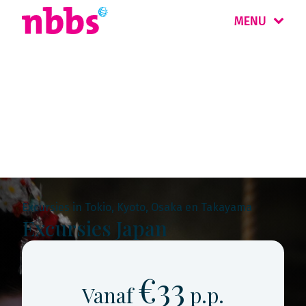
MENU
Rondreis
Japan
Excursies in Tokio, Kyoto, Osaka en Takayama
Excursies Japan
€33
Vanaf
p.p.