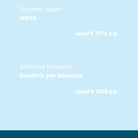
Discover Japan
Japan
vanaf €
3976
p.p.
Selfdrive Hokkaido
Rondreis per huurauto
vanaf €
1828
p.p.