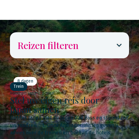
Reizen filteren
8 dagen
Trein
Rondreis Japan op maat
Stel uw eigen reis door
Japan samen
Ontdek Japan met de Japan Rail Pass en stippel zelf
uw rondreis uit. Onze Azië-specialisten geven u
advies over de treinen en boeken de hotels,