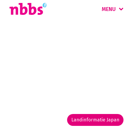
MENU
Rondreis
Japan
Japan is een van de fascinerendste landen ter
wereld. Tradities gaan er hand in hand met
moderne high tech en de subculturen van de
jeugd. Elke reis naar Japan is een verrassende
ontdekkingstocht.
Landinformatie Japan
Rondreis routekaarten