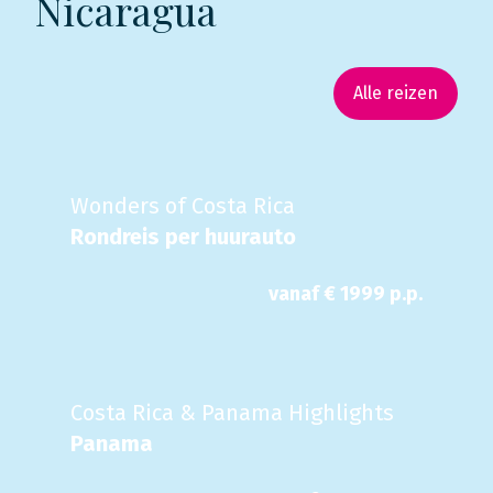
Nicaragua
Alle reizen
Wonders of Costa Rica
Rondreis per huurauto
vanaf €
1999
p.p.
Costa Rica & Panama Highlights
Panama