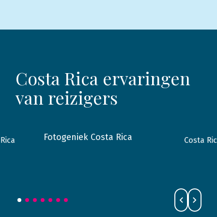
Costa Rica ervaringen
van reizigers
Fotogeniek Costa Rica
Costa Ri
Rica
2023
Costa Rica
2018