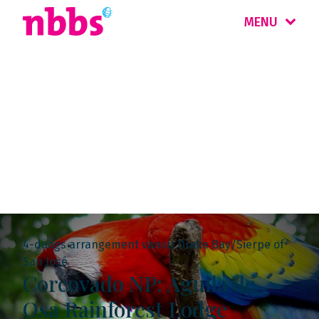
MENU
Rondreis
Costa Rica &
Nicaragua
4-daags arrangement vanuit Drake Bay/Sierpe of
San José
Corcovado NP: Aguila de
Osa Rainforest Lodge