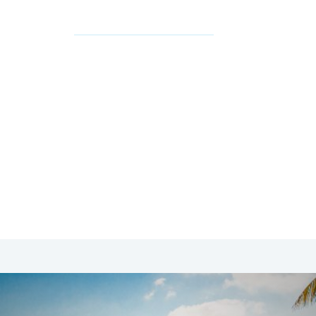
SA & Canada
Midden- & Zuid-Amerika
Australië | Nieuw