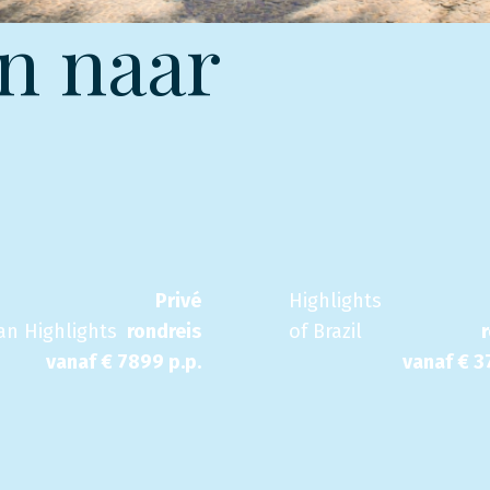
n naar
Privé
Highlights
an Highlights
rondreis
of Brazil
vanaf €
7899
p.p.
vanaf €
3