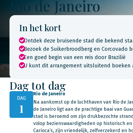
Rio de Janeiro
In het kort
Ontdek deze bruisende stad die bekend st
Bezoek de Suikerbroodberg en Corcovado b
Een goed begin van een reis door Brazilië
U kunt dit arrangement uitsluitend boeken 
Dag tot dag
Rio de Janeiro
DAG
Na aankomst op de luchthaven van Rio de Jane
1
de Janeiro ligt aan de prachtige baai van Gua
stad is beroemd om zijn drukbezochte stran
volop bezienswaardigheden op historisch en r
Carioca’s, zijn vriendelijk, zelfverzekerd en