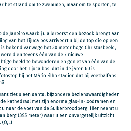
naar het strand om te zwemmen, maar om te sporten, te
o de Janeiro waarbij u allereerst een bezoek brengt aan
ng van het Tijuca bos arriveert u bij de top die op een
g is bekend vanwege het 30 meter hoge Christusbeeld,
wereld en tevens één van de 7 nieuwe
htige beeld te bewonderen en geniet van één van de
g door het Tijuca bos, dat in de jaren 60 is
otostop bij het Mário Filho stadion dat bij voetbalfans
nã.
urant ziet u een aantal bijzondere bezienswaardigheden
 de kathedraal met zijn enorme glas-in-loodramen en
t u naar de voet van de Suikerbroodberg. Hier neemt u
an berg (395 meter) waar u een onvergetelijk uitzicht
 (O,L)