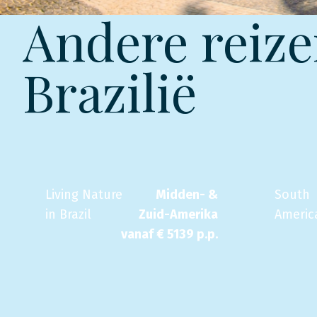
Andere reize
Brazilië
Living Nature
Midden- &
South
in Brazil
Zuid-Amerika
Americ
vanaf €
5139
p.p.