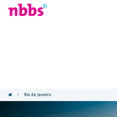
Afrika
Azië
U
Rondreis
Brazilië
Rio de Janeiro
3-daags stadsarrangement