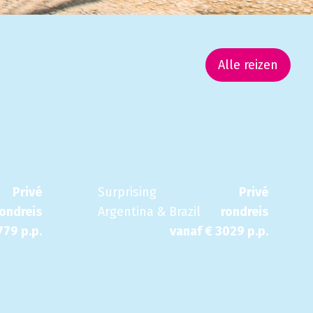
Alle reizen
Privé
Surprising
Privé
rondreis
Argentina & Brazil
rondreis
779
p.p.
vanaf €
3029
p.p.