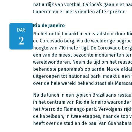
natuurlijk van voetbal. Carioca’s gaan niet 
flaneren en er met vrienden af te spreken.
Rio de Janeiro
DAG
Na het ontbijt maakt u een stadstour door Ri
2
de Corcovado berg. Via de weelderige begroeii
hoogte van 710 meter ligt. De Corcovado ber
één van de meest bezochte monumenten ter 
wereldwonderen. Neem de tijd om het reusac
bekendste panorama’s op aarde. Na de afdalin
uitgeroepen tot nationaal park, maakt u een f
over de hele wereld bekend staat als Maraca
Na de lunch in een typisch Braziliaans resta
in het centrum van Rio de Janeiro waaronder
het Aterro do Flamengo park. Vervolgens rijd
de kabelbaan, in twee etappes, naar de top v
heeft over de stad en de baai van Guanabara.