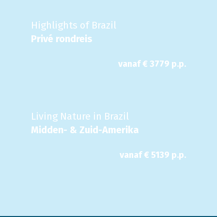
Highlights of Brazil
Privé rondreis
vanaf €
3779
p.p.
Living Nature in Brazil
Midden- & Zuid-Amerika
vanaf €
5139
p.p.