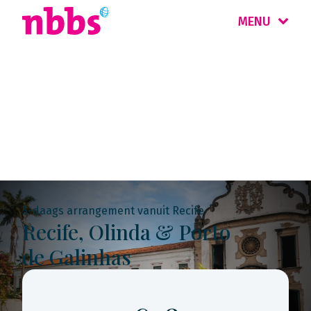
MENU
Rondreis
Brazilië
5-daags arrangement vanuit Recife
Recife, Olinda & Porto
de Galinhas