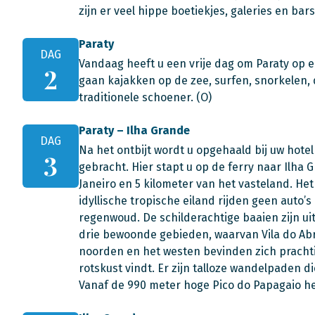
zijn er veel hippe boetiekjes, galeries en bars
Paraty
DAG
Vandaag heeft u een vrije dag om Paraty op e
2
gaan kajakken op de zee, surfen, snorkelen,
traditionele schoener. (O)
Paraty – Ilha Grande
DAG
Na het ontbijt wordt u opgehaald bij uw hote
3
gebracht. Hier stapt u op de ferry naar Ilha G
Janeiro en 5 kilometer van het vasteland. Het
idyllische tropische eiland rijden geen auto’
regenwoud. De schilderachtige baaien zijn uit
drie bewoonde gebieden, waarvan Vila do Abra
noorden en het westen bevinden zich prachtig
rotskust vindt. Er zijn talloze wandelpaden d
Vanaf de 990 meter hoge Pico do Papagaio heef