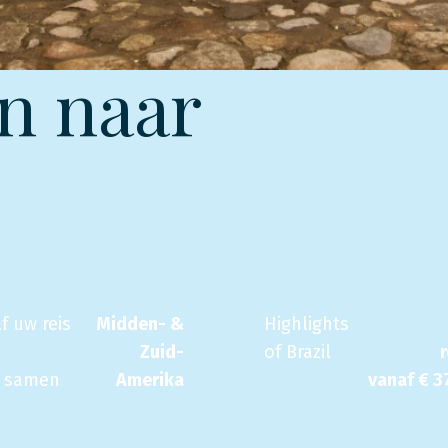
n naar
lf uw reis
Midden- &
Highlights
Zuid-
of Brazil
ë samen
Amerika
vanaf €
3