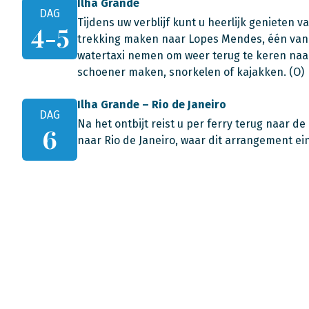
Ilha Grande
DAG
Tijdens uw verblijf kunt u heerlijk genieten 
4-5
trekking maken naar Lopes Mendes, één van d
watertaxi nemen om weer terug te keren naar 
schoener maken, snorkelen of kajakken. (O)
Ilha Grande – Rio de Janeiro
DAG
Na het ontbijt reist u per ferry terug naar d
6
naar Rio de Janeiro, waar dit arrangement ein