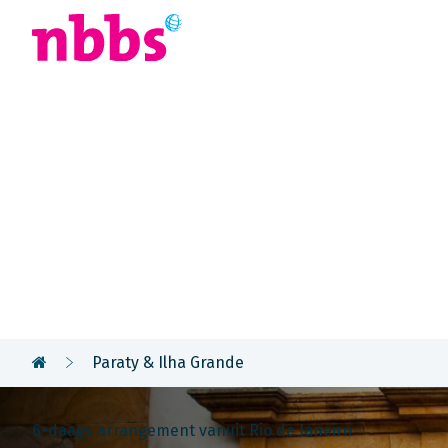
Afrika
Azië
U
Rondreis
Brazilië
Paraty & Ilha Grande
6-daags arrangement vanuit Rio de Janeiro