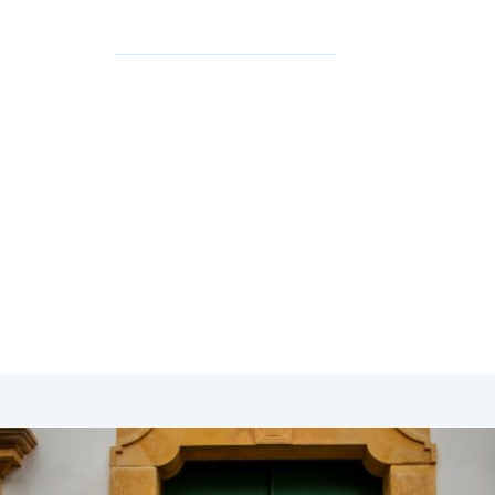
SA & Canada
Midden- & Zuid-Amerika
Australië | Nieuw