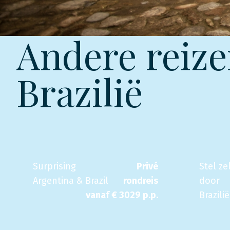
Andere reize
Brazilië
Surprising
Privé
Stel ze
Argentina & Brazil
rondreis
door
vanaf €
3029
p.p.
Brazili