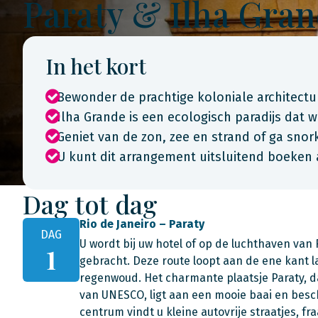
Paraty & Ilha Gra
In het kort
Bewonder de prachtige koloniale architectu
Ilha Grande is een ecologisch paradijs dat
Geniet van de zon, zee en strand of ga snor
U kunt dit arrangement uitsluitend boeken 
Dag tot dag
Rio de Janeiro – Paraty
DAG
U wordt bij uw hotel of op de luchthaven van 
1
gebracht. Deze route loopt aan de ene kant 
regenwoud. Het charmante plaatsje Paraty, d
van UNESCO, ligt aan een mooie baai en beschi
centrum vindt u kleine autovrije straatjes, f