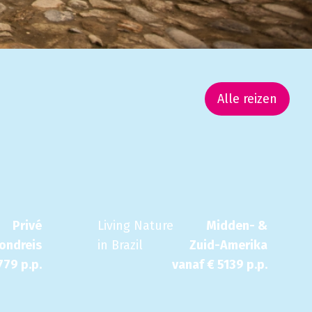
Alle reizen
Privé
Living Nature
Midden- &
rondreis
in Brazil
Zuid-Amerika
779
p.p.
vanaf €
5139
p.p.