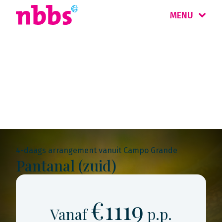
MENU
Rondreis
Brazilië
4-daags arrangement vanuit Campo Grande
Pantanal (zuid)
€1119
Vanaf
p.p.