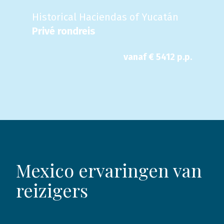
Historical Haciendas of Yucatán
Privé rondreis
vanaf €
5412
p.p.
Mexico ervaringen van
reizigers