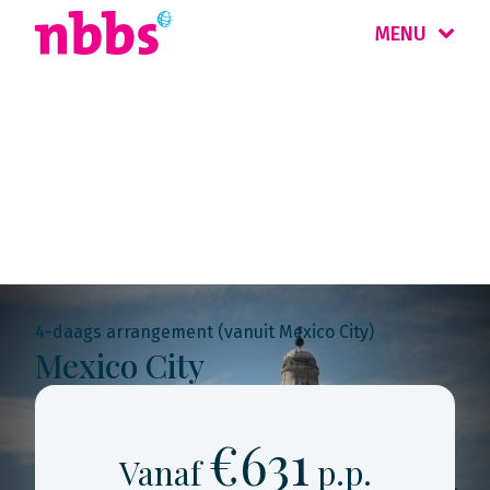
MENU
Rondreis
Mexico
4-daags arrangement (vanuit Mexico City)
Mexico City
€631
Vanaf
p.p.