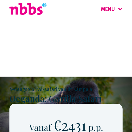
MENU
Rondreis
Oeganda & Rwanda
4-daagse privé-safari vanuit Kampala
Oeganda: Gorilla Safari
€2431
Vanaf
p.p.