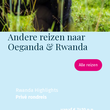
Andere reizen naar
Oeganda & Rwanda
Alle reizen
Rwanda Highlights
Privé rondreis
vanaf €
7410
p.p.