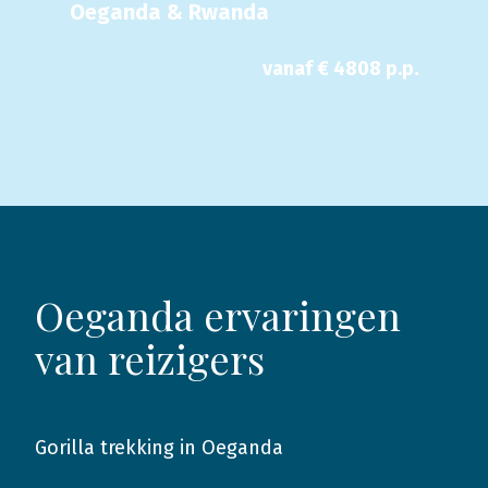
Oeganda & Rwanda
vanaf €
4808
p.p.
Oeganda ervaringen
van reizigers
Gorilla trekking in Oeganda
2014