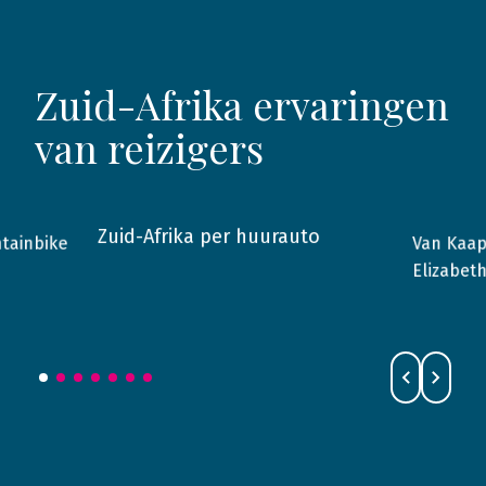
Zuid-Afrika ervaringen
van reizigers
Zuid-Afrika per huurauto
Van Kaap
tainbike
2013
Zuid-Afrika
2014
Elizabet