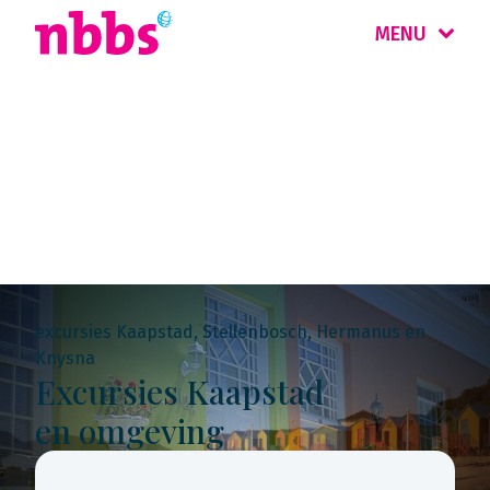
MENU
Rondreis
Zuid-Afrika
excursies Kaapstad, Stellenbosch, Hermanus en
Knysna
Excursies Kaapstad
en omgeving