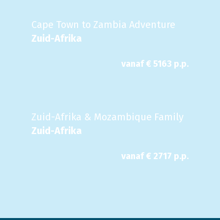
Cape Town to Zambia Adventure
Zuid-Afrika
vanaf €
5163
p.p.
Zuid-Afrika & Mozambique Family
Zuid-Afrika
vanaf €
2717
p.p.