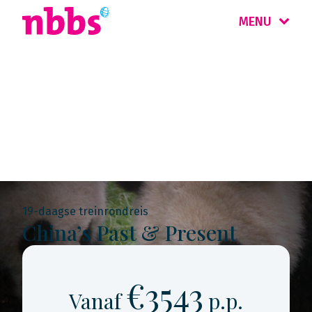
MENU
Rondreis
China & Hongkong
19-daagse treinrondreis
China’s Past & Present
€3543
Vanaf
p.p.