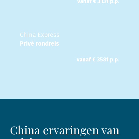
vanaf €
3131
p.p.
China Express
Privé rondreis
vanaf €
3581
p.p.
China ervaringen van