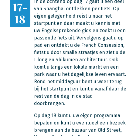
In de ochtend op dag 17 gaat u een deel
17-
van Shanghai ontdekken per fiets. Op
18
eigen gelegenheid reist u naar het
startpunt en daar maakt u kennis met
uw Engelssprekende gids en zoekt u een
passende fiets uit. Vervolgens gaat u op
pad en ontdekt u de French Consession,
fietst u door smalle straatjes en ziet u de
Lilong en Shikumen architectuur. Ook
komt u langs een lokale markt en een
park waar u het dagelijkse leven ervaart.
Rond het middaguur bent u weer terug
bij het startpunt en kunt u vanaf daar de
rest van de dag in de stad
doorbrengen.
Op dag 18 kunt u uw eigen programma
bepalen en kunt u eventueel een bezoek
brengen aan de bazaar van Old Street,