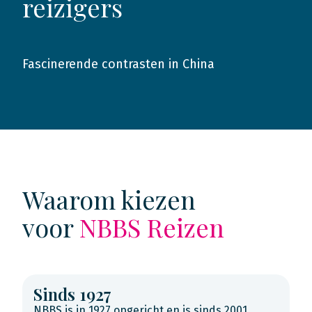
reizigers
Fascinerende contrasten in China
2013
Waarom kiezen
voor
NBBS Reizen
Sinds 1927
NBBS is in 1927 opgericht en is sinds 2001