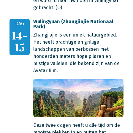
en wordt u naar uw hotel in Wulingyuan
gebracht. (O)
Wulingyuan (Zhangjiajie Nationaal
DAG
Park)
14-
Zhangjiajie is een uniek natuurgebied.
Het heeft prachtige en grillige
15
landschappen van oerbossen met
honderden meters hoge pilaren en
mistige valleien, die bekend zijn van de
Avatar film.
Deze twee dagen heeft u alle tijd om de
mooiste plekken in en buiten het