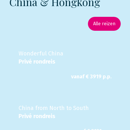
China & Hongkong
Alle reizen
Wonderful China
Privé rondreis
vanaf €
3919
p.p.
China from North to South
Privé rondreis