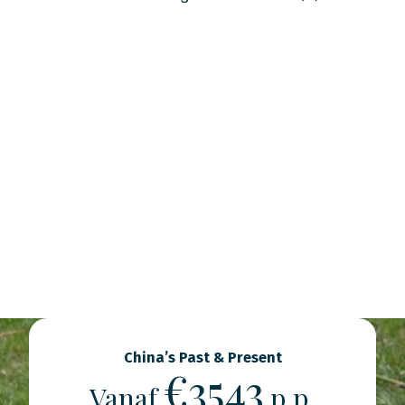
China’s Past & Present
€3543
Vanaf
p.p.