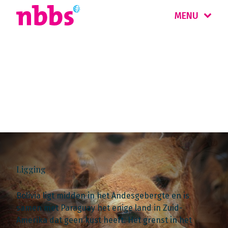
MENU
Landinformatie
Peru & Bolivia
Ligging
Bolivia ligt midden in het Andesgebergte en is
samen met Paraguay het enige land in Zuid-
Amerika dat geen kust heeft. Het grenst in het