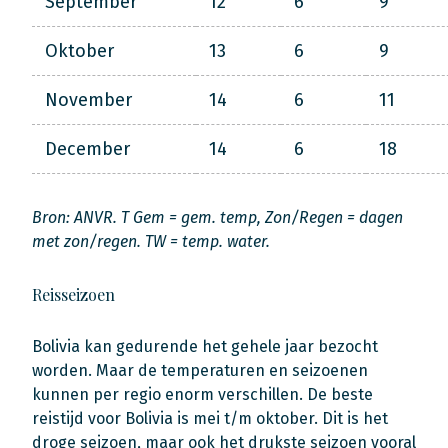
September
12
6
9
Oktober
13
6
9
November
14
6
11
December
14
6
18
Bron: ANVR. T Gem = gem. temp, Zon/Regen = dagen
met zon/regen. TW = temp. water.
Reisseizoen
Bolivia kan gedurende het gehele jaar bezocht
worden. Maar de temperaturen en seizoenen
kunnen per regio enorm verschillen. De beste
reistijd voor Bolivia is mei t/m oktober. Dit is het
droge seizoen, maar ook het drukste seizoen vooral