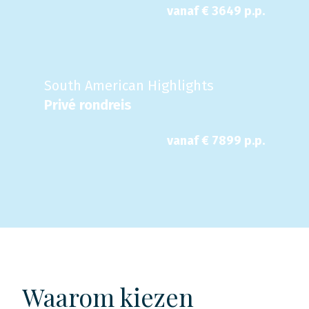
vanaf €
3649
p.p.
South American Highlights
Privé rondreis
vanaf €
7899
p.p.
Waarom kiezen