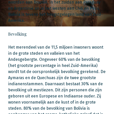
noorden aan Brazilië, in het zuiden aan Paraguay
en Argentinië en in het westen aan Chili en Peru.
Bolivia is tevens het hoogstgelegen land van Zuid-
Amerika.
Bevolking
Het merendeel van de 11,5 miljoen inwoners woont
in de grote steden en valleien van het
Andesgebergte. Ongeveer 60% van de bevolking
(het grootste percentage in heel Zuid-Amerika)
wordt tot de oorspronkelijk bevolking gerekend. De
Aymaras en de Quechuas zijn de twee grootste
indianenstammen. Daarnaast bestaat 30% van de
bevolking uit mestiezen. Dit zijn personen die zijn
geboren uit een Europese en Indiaanse ouder. Zij
wonen voornamelijk aan de kust of in de grote
steden. 80% van de bevolking van Bolivia is