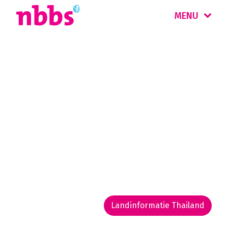
MENU
Rondreis
Thailand
Sierlijke boeddhistische tempels, afgelegen
vakantieparadijsjes, witte stranden en ruige
gebergten. Samen met de heerlijke keuken
en vriendelijke bevolking maakt dit Thailand
een topbestemming!
Landinformatie Thailand
Rondreis routekaarten