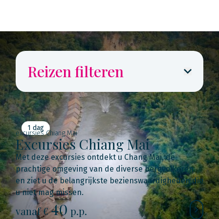
Reizen filteren
1 dag
excursies Chiang Mai
Excursies Chiang Mai
Met deze excursies ontdekt u Chang Mai, de
prachtige omgeving van de diverse bergvolkeren
en ziet u de belangrijkste bezienswaardigheden die
u niet mag missen.
40
vanaf €
p.p.