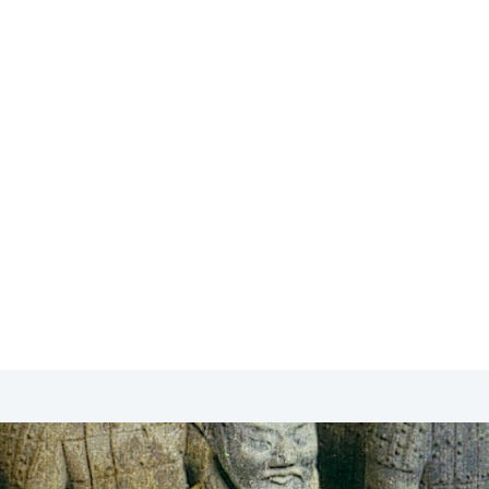
SA & Canada
Midden- & Zuid-Amerika
Australië | Nieuw
ngkong