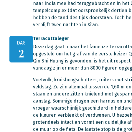
naar India mee had teruggebracht en in het 
tempelcomplex (dat oorspronkelijk dertien 
hebben de tand des tijds doorstaan. Toch he
verblijft twee nachten in Xi’an.
Terracottaleger
DAG
Deze dag gaat u naar het fameuze Terracottal
2
opgesteld om het graf van de eerste keizer Q
Qin Shi Huang is gevonden, is het uit respec
vandaag zijn er meer dan 8000 figuren opgeg
Voetvolk, kruisboogschutters, ruiters met st
veldslag. Ze zijn allemaal tussen de 1,60 m e
staan en andere zitten knielend met gespann
aanslag. Sommige dragen een harnas en ande
vroeger waarschijnlijk geschilderd in helder
de kleuren verbleekt of verdwenen. U bezoe
grotendeels intact en vormt een duidelijke a
de muur op de fiets. De laatste stop is de gr