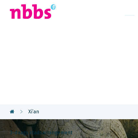
Afrika
Azië
U
Rondreis
China & Ho
Xi’an
3-daags stadsarrangement