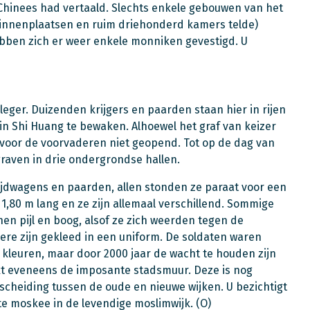
Chinees had vertaald. Slechts enkele gebouwen van het
binnenplaatsen en ruim driehonderd kamers telde)
bben zich er weer enkele monniken gevestigd. U
eger. Duizenden krijgers en paarden staan hier in rijen
in Shi Huang te bewaken. Alhoewel het graf van keizer
t voor de voorvaderen niet geopend. Tot op de dag van
raven in drie ondergrondse hallen.
rijdwagens en paarden, allen stonden ze paraat voor een
n 1,80 m lang en ze zijn allemaal verschillend. Sommige
en pijl en boog, alsof ze zich weerden tegen de
re zijn gekleed in een uniform. De soldaten waren
e kleuren, maar door 2000 jaar de wacht te houden zijn
kt eveneens de imposante stadsmuur. Deze is nog
fscheiding tussen de oude en nieuwe wijken. U bezichtigt
ote moskee in de levendige moslimwijk. (O)