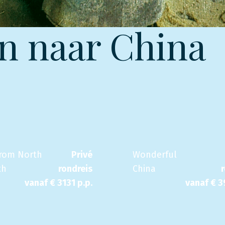
n naar China
from North
Privé
Wonderful
th
rondreis
China
vanaf €
3131
p.p.
vanaf €
3