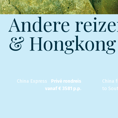
Andere reize
& Hongkong
China Express
Privé rondreis
China 
vanaf €
3581
p.p.
to Sou