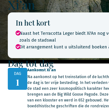
Xi’an
In het kort
Naast het Terracotta Leger biedt Xi'An nog
zoals de stadswal
Dit arrangement kunt u uitsluitend boeken 
Dag tot dag
Aankomst Xi’an
DAG
Na aankomst op het treinstation of de luchth
1
de dag is ter vrije besteding. In het verleden
de stad een zeer kosmopolitisch karakter he
brengen aan de Big Wild Goose Pagode. Deze
van een klooster en werd in 652 gebouwd. H
boeddhistische geschriften die de rondreiz