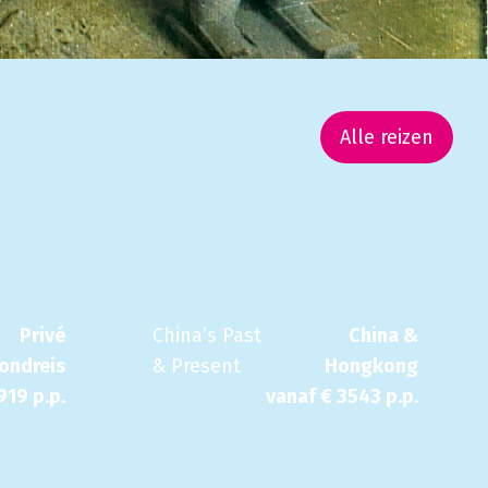
Alle reizen
Privé
China’s Past
China &
rondreis
& Present
Hongkong
919
p.p.
vanaf €
3543
p.p.