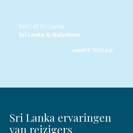
Best of Sri Lanka
Sri Lanka & Malediven
vanaf €
3045
p.p.
Sri Lanka ervaringen
van reizigers