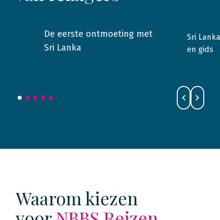
De eerste ontmoeting met
Sri Lank
2025
Sri Lanka
2019
Sri Lanka
en gids
Waarom kiezen
voor
NBBS Reizen