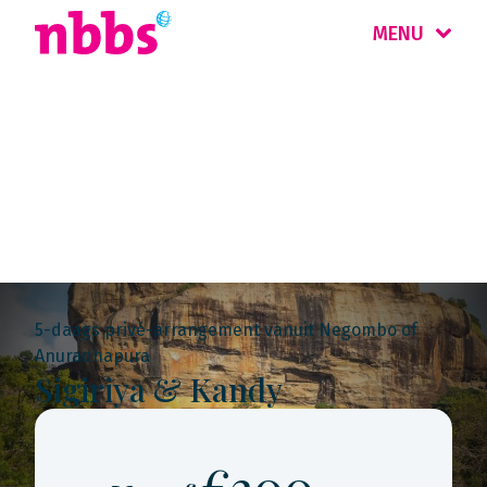
MENU
Rondreis
Sri Lanka & Malediven
5-daags privé-arrangement vanuit Negombo of
Anuradhapura
Sigiriya & Kandy