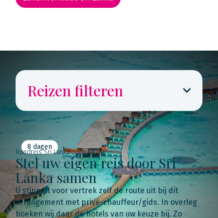
Rondreis routekaarten
Reizen filteren
8 dagen
Rondreis Sri Lanka op maat
Stel uw eigen reis door Sri
Lanka samen
U stippelt voor vertrek zelf de route uit bij dit
arrangement met privé-chauffeur/gids. In overleg
boeken wij daar de hotels van uw keuze bij. Zo