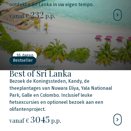
ontdekt u Sri Lanka in uw eigen tempo.
232
vanaf €
p.p.
16 dagen
Bestseller
16-daagse privé-rondreis
Best of Sri Lanka
Bezoek de Koningssteden, Kandy, de
theeplantages van Nuwara Eliya, Yala Nationaal
Park, Galle en Colombo. Inclusief leuke
fietsexcursies en optioneel bezoek aan een
olifantenproject.
3045
vanaf €
p.p.