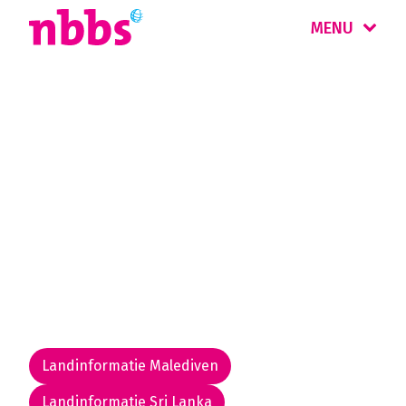
MENU
Rondreis
Sri Lanka & Malediven
Sri Lanka betekent 'Gezegend Eiland'. Met zijn
tropische natuur, wildparken, theeplantages,
groene rijstterrassen en stranden en maakt
het die naam helemaal waar. Combineer het
met de Malediven.
Landinformatie Malediven
Landinformatie Sri Lanka