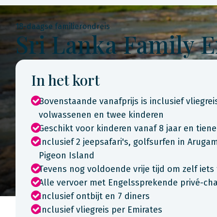
18-daagse familierondreis
Sri Lanka Family 
In het kort
Bovenstaande vanafprijs is inclusief vliegre
volwassenen en twee kinderen
Geschikt voor kinderen vanaf 8 jaar en tiene
Inclusief 2 jeepsafari's, golfsurfen in Aruga
Pigeon Island
Tevens nog voldoende vrije tijd om zelf ie
Alle vervoer met Engelssprekende privé-cha
Inclusief ontbijt en 7 diners
Inclusief vliegreis per Emirates