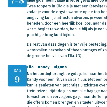
Jullie gids neemt jullie in ieder geval mee op
Twee toppers in Ella die je met een (stevige)
zodat je voor de ergste warmte op de top bent.
omgeving kun je uitrusten alvorens je weer a
beneden, door een heerlijk koel bos, naar d
warm begint te worden, ben je blij als je ee
prachtige brug kunt kijken.
De rest van deze dagen is ter vrije besteding
watervallen bezoeken of theeplantages of ga
de groene heuvels van Ella. (O)
Ella – Kandy – Digana
DAG
Na het ontbijt brengt de gids jullie naar het t
9
Kandy voor een rit van circa 4 uur. Met een b
kun je genieten van prachtige uitzichten over 
trein reizen, rijdt de gids met alle bagage na
te wachten en vervolgens ga je naar de Tempel
die offers komen brengen en rituelen uitvoer