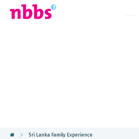
Afrika
Azië
U
Rondreis
Sri Lanka &
Malediven
Sri Lanka Family Experience