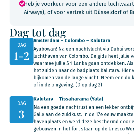
Heb je voorkeur voor een andere luchtvaart
Airways), of voor vertrek uit Düsseldorf of
Dag tot dag
Amsterdam – Colombo – Kalutara
DAG
Ayubowan! Na een nachtvlucht via Dubai wor
1-2
luchthaven van Colombo. De gids heet jullie 
waarmee jullie Sri Lanka gaan ontdekken. Als a
het zuiden naar de badplaats Kalutara. Hier v
bijkomen van de lange vlucht. Neem een dui
of in de omgeving. (D op dag 2)
Kalutara – Tissaharama (Yala)
DAG
Na een goede nachtrust en een lekker ontbijt
3
Galle aan de zuidkust. In de 17e eeuw maakt
havenplaats en werd deze beschermd door een
gebouwen in het fort staan op de Unesco Werel