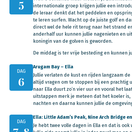
5
internationale groep krijgen jullie een introd
de leraar denkt dat het peddelen en opspringe
te leren surfen. Wacht op de juiste golf en 
direct wel de hele rit terug naar het strand
anderhalf uur kunnen jullie nagenieten en ui
koningin van de golven is geworden.
De middag is ter vrije besteding en kunnen j
Arugam Bay – Ella
DAG
Jullie verlaten de kust en rijden langzaam d
6
altijd vragen om te stoppen bij een prachtig u
naar Ella duurt zo’n vier uur en vooral het laa
uitstappen merk je meteen dat het koeler is, 
nachten en daarna kunnen jullie de omgevin
Ella: Little Adam’s Peak, Nine Arch Bridge en 
DAG
Je hebt twee volle dagen in Ella en dat is ook 
7-8