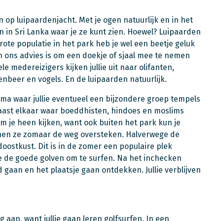
n op luipaardenjacht. Met je ogen natuurlijk en in het
n in Sri Lanka waar je ze kunt zien. Hoewel? Luipaarden
ote populatie in het park heb je wel een beetje geluk
en ons advies is om een doekje of sjaal mee te nemen
e medereizigers kijken jullie uit naar olifanten,
enbeer en vogels. En de luipaarden natuurlijk.
gama waar jullie eventueel een bijzondere groep tempels
aast elkaar waar boeddhisten, hindoes en moslims
om je heen kijken, want ook buiten het park kun je
nnen ze zomaar de weg oversteken. Halverwege de
ostkust. Dit is in de zomer een populaire plek
 de goede golven om te surfen. Na het inchecken
 gaan en het plaatsje gaan ontdekken. Jullie verblijven
aan, want jullie gaan leren golfsurfen. In een