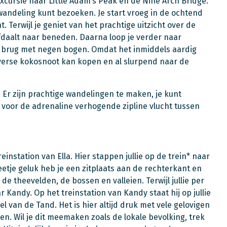
 excursie naar Little Adam’s Peak en de Nine Arch Bridge.
 wandeling kunt bezoeken. Je start vroeg in de ochtend
 Terwijl je geniet van het prachtige uitzicht over de
fdaalt naar beneden. Daarna loop je verder naar
e brug met negen bogen. Omdat het inmiddels aardig
n verse kokosnoot kan kopen en al slurpend naar de
. Er zijn prachtige wandelingen te maken, je kunt
 voor de adrenaline verhogende zipline vlucht tussen
reinstation van Ella. Hier stappen jullie op de trein* naar
eetje geluk heb je een zitplaats aan de rechterkant en
de theevelden, de bossen en valleien. Terwijl jullie per
ar Kandy. Op het treinstation van Kandy staat hij op jullie
 van de Tand. Het is hier altijd druk met vele gelovigen
en. Wil je dit meemaken zoals de lokale bevolking, trek