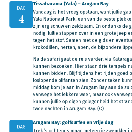
Tissaharama (Yala) – Arugam Bay
DAG
Vandaag is het vroeg opstaan, want jullie gaa
4
Yala Nationaal Park, een van de beste plekke
zijn erg schuw en zeldzaam. En ondanks de gr
nodig. Jullie stappen over in een grote jeep 
tegen het stof. Samen met de gids en eventuel
krokodillen, herten, apen, de bijzondere lipp
Na de safari gaat de reis verder, via Katara
kunnen bezoeken. Hier staan drie tempels n
kunnen bidden. Blijf tijdens het rijden goed 
loslopende olifanten zien. Zonder teken ku
middag kom je aan in Arugam Bay aan de zuido
vanwege het lekkere weer, maar ook vanwege
kunnen jullie op eigen gelegenheid het strand
twee nachten in Arugam Bay. (O)
Arugam Bay: golfsurfen en vrije dag
DAG
Trek ’s ochtends maar meteen je zwemkleding 