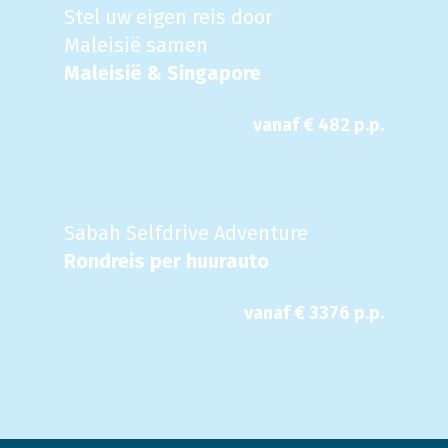
Stel uw eigen reis door
Maleisië samen
Maleisië & Singapore
vanaf €
482
p.p.
Sabah Selfdrive Adventure
Rondreis per huurauto
vanaf €
3376
p.p.