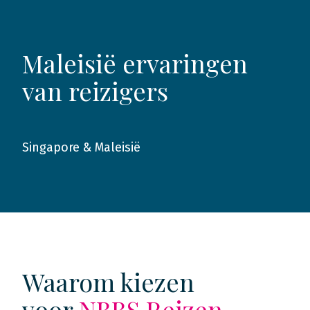
Maleisië ervaringen
van reizigers
Singapore & Maleisië
2017
Waarom kiezen
voor
NBBS Reizen