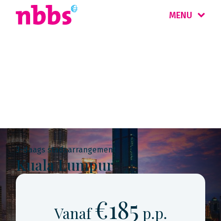
MENU
Rondreis
Maleisië & Singapore
3-daags stadsarrangement
Kuala Lumpur
€185
Vanaf
p.p.