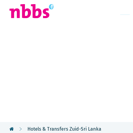
Afrika
Azië
U
Rondreis
Sri Lanka &
Malediven
Hotels & Transfers Zuid-Sri Lanka