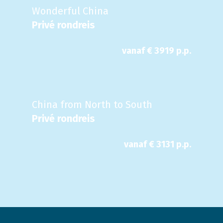
Wonderful China
Privé rondreis
vanaf €
3919
p.p.
China from North to South
Privé rondreis
vanaf €
3131
p.p.