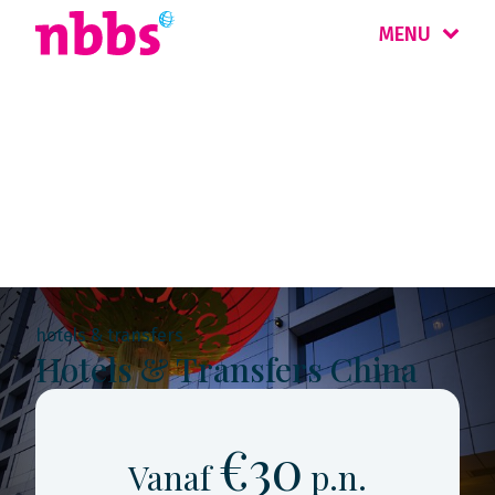
MENU
Rondreis
China & Hongkong
hotels & transfers
Hotels & Transfers China
€30
Vanaf
p.n.