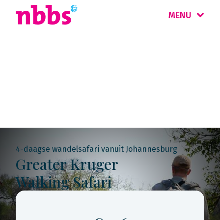
MENU
Rondreis
Zuid-Afrika
4-daagse wandelsafari vanuit Johannesburg
Greater Kruger
Walking Safari