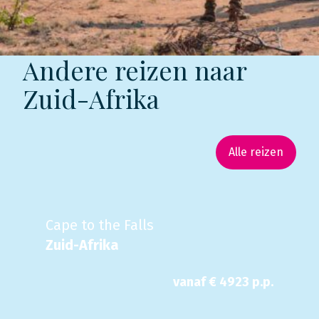
Andere reizen naar
Zuid-Afrika
Alle reizen
Cape to the Falls
Zuid-Afrika
vanaf €
4923
p.p.