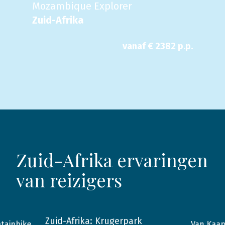
Mozambique Explorer
Zuid-Afrika
vanaf €
2382
p.p.
Zuid-Afrika ervaringen
van reizigers
Zuid-Afrika: Krugerpark
Van Kaap
tainbike
2017
Zuid-Afrika