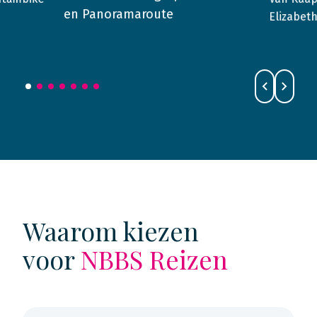
2014
en Panoramaroute
Elizabet
Waarom kiezen
voor
NBBS Reizen