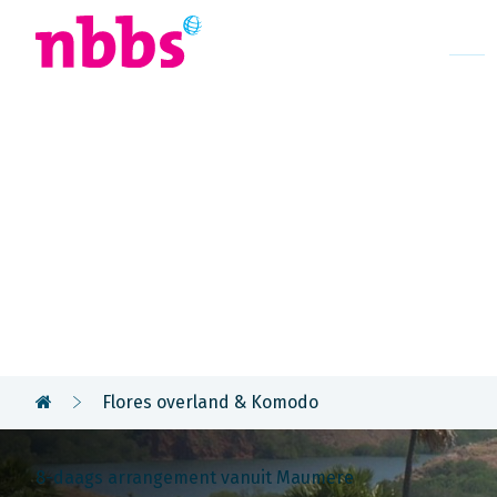
Afrika
Azië
U
Rondreis
Indonesië
Flores overland & Komodo
8-daags arrangement vanuit Maumere