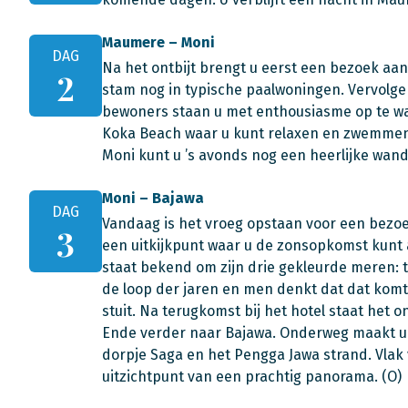
Maumere – Moni
DAG
Na het ontbijt brengt u eerst een bezoek aan
2
stam nog in typische paalwoningen. Vervolgen
bewoners staan u met enthousiasme op te wa
Koka Beach waar u kunt relaxen en zwemmen r
Moni kunt u ’s avonds nog een heerlijke wand
Moni – Bajawa
DAG
Vandaag is het vroeg opstaan voor een bezoe
3
een uitkijkpunt waar u de zonsopkomst kunt
staat bekend om zijn drie gekleurde meren: t
de loop der jaren en men denkt dat dat kom
stuit. Na terugkomst bij het hotel staat het o
Ende verder naar Bajawa. Onderweg maakt u ee
dorpje Saga en het Pengga Jawa strand. Vlak
uitzichtpunt van een prachtig panorama. (O)