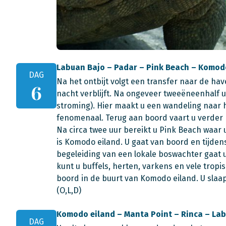
Labuan Bajo – Padar – Pink Beach – Komod
DAG
Na het ontbijt volgt een transfer naar de hav
6
nacht verblijft. Na ongeveer tweeëneenhalf u
stroming). Hier maakt u een wandeling naar h
fenomenaal. Terug aan boord vaart u verder 
Na circa twee uur bereikt u Pink Beach waar
is Komodo eiland. U gaat van boord en tijde
begeleiding van een lokale boswachter gaat
kunt u buffels, herten, varkens en vele tro
boord in de buurt van Komodo eiland. U slaa
(O,L,D)
Komodo eiland – Manta Point – Rinca – La
DAG