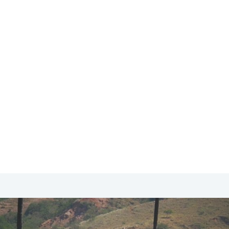
SA & Canada
Midden- & Zuid-Amerika
Australië | Nieuw