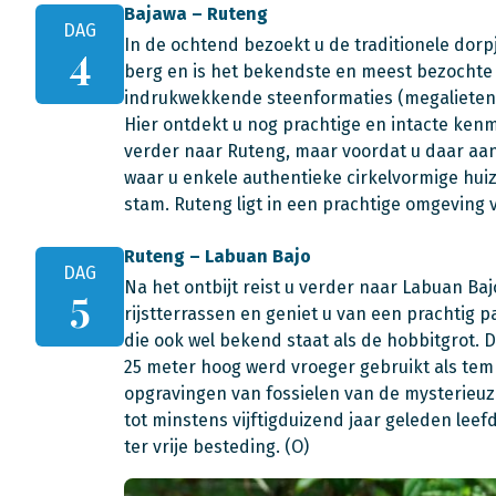
Bajawa – Ruteng
DAG
In de ochtend bezoekt u de traditionele dorp
4
berg en is het bekendste en meest bezochte 
indrukwekkende steenformaties (megalieten),
Hier ontdekt u nog prachtige en intacte kenm
verder naar Ruteng, maar voordat u daar aa
waar u enkele authentieke cirkelvormige hui
stam. Ruteng ligt in een prachtige omgeving vo
Ruteng – Labuan Bajo
DAG
Na het ontbijt reist u verder naar Labuan Ba
5
rijstterrassen en geniet u van een prachtig p
die ook wel bekend staat als de hobbitgrot.
25 meter hoog werd vroeger gebruikt als tem
opgravingen van fossielen van de mysterieuz
tot minstens vijftigduizend jaar geleden lee
ter vrije besteding. (O)