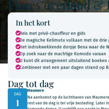
Flores overland 
In het kort
Reis met privé-chauffeur en gids
De magische Kelimutu vulkaan met de drie
Het indrukwekkende dorpje Bena waar de N
Op zoek naar de machtige Komodo varaan
U kunt dit arrangement uitsluitend boeken 
Combineer met een paar dagen strand op B
Dag tot dag
Maumere
DAG
Na aankomst op de luchthaven van Maumere vo
1
rest van de dag is ter vrije besteding. Later
komende dagen. U verblijft een nacht in Ma