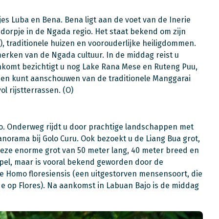
jes Luba en Bena. Bena ligt aan de voet van de Inerie
dorpje in de Ngada regio. Het staat bekend om zijn
 traditionele huizen en voorouderlijke heiligdommen.
erken van de Ngada cultuur. In de middag reist u
nkomt bezichtigt u nog Lake Rana Mese en Ruteng Puu,
zen kunt aanschouwen van de traditionele Manggarai
l rijstterrassen. (O)
jo. Onderweg rijdt u door prachtige landschappen met
anorama bij Golo Curu. Ook bezoekt u de Liang Bua grot,
 Deze enorme grot van 50 meter lang, 40 meter breed en
pel, maar is vooral bekend geworden door de
e Homo floresiensis (een uitgestorven mensensoort, die
fde op Flores). Na aankomst in Labuan Bajo is de middag