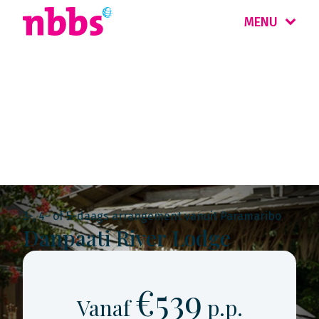
MENU
Rondreis
Suriname
3-, 4- of 5-daags arrangement vanuit Paramaribo
Danpaati River Lodge
€539
Vanaf
p.p.