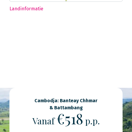
Landinformatie
Cambodja: Banteay Chhmar
& Battambang
€518
Vanaf
p.p.