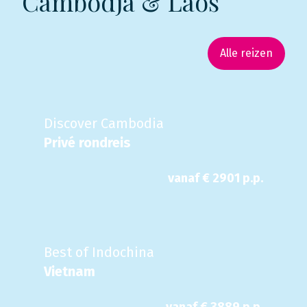
Cambodja & Laos
Alle reizen
Discover Cambodia
Privé rondreis
vanaf €
2901
p.p.
Best of Indochina
Vietnam