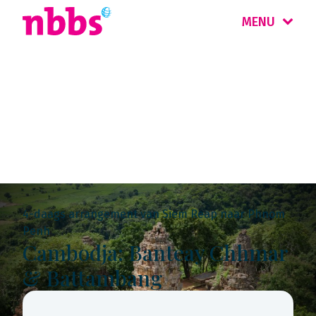
MENU
Rondreis
Cambodja & Laos
4-daags arrangement van Siem Reap naar Phnom
Penh
Cambodja: Banteay Chhmar
& Battambang