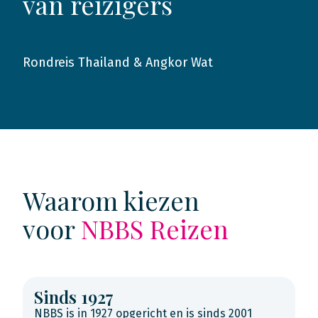
van reizigers
Rondreis Thailand & Angkor Wat
2015
Waarom kiezen
voor
NBBS Reizen
Sinds 1927
NBBS is in 1927 opgericht en is sinds 2001