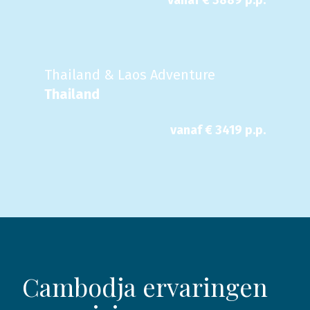
vanaf €
3889
p.p.
Thailand & Laos Adventure
Thailand
vanaf €
3419
p.p.
Cambodja ervaringen