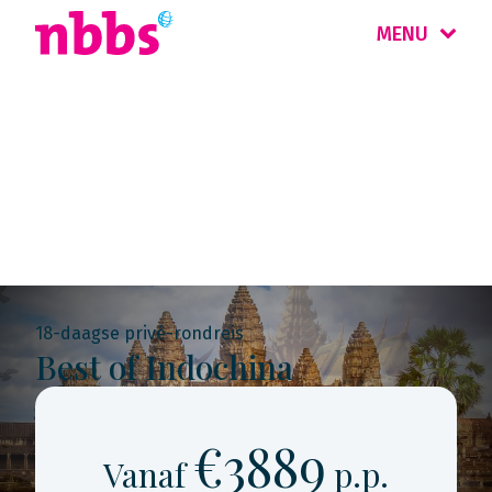
MENU
Rondreis
Vietnam
18-daagse privé-rondreis
Best of Indochina
€3889
Vanaf
p.p.