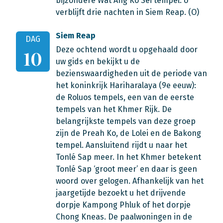
bijzondere Wat Ang Ko Sei tempel. U
verblijft drie nachten in Siem Reap. (O)
Siem Reap
DAG
Deze ochtend wordt u opgehaald door
10
uw gids en bekijkt u de
bezienswaardigheden uit de periode van
het koninkrijk Hariharalaya (9e eeuw):
de Roluos tempels, een van de eerste
tempels van het Khmer Rijk. De
belangrijkste tempels van deze groep
zijn de Preah Ko, de Lolei en de Bakong
tempel. Aansluitend rijdt u naar het
Tonlé Sap meer. In het Khmer betekent
Tonlé Sap ‘groot meer’ en daar is geen
woord over gelogen. Afhankelijk van het
jaargetijde bezoekt u het drijvende
dorpje Kampong Phluk of het dorpje
Chong Kneas. De paalwoningen in de