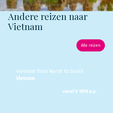
Andere reizen naar
Vietnam
Alle reizen
Vietnam from North to South
Vietnam
vanaf €
1818
p.p.