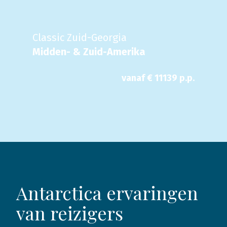
Classic Zuid-Georgia
Midden- & Zuid-Amerika
vanaf €
11139
p.p.
Antarctica ervaringen
van reizigers