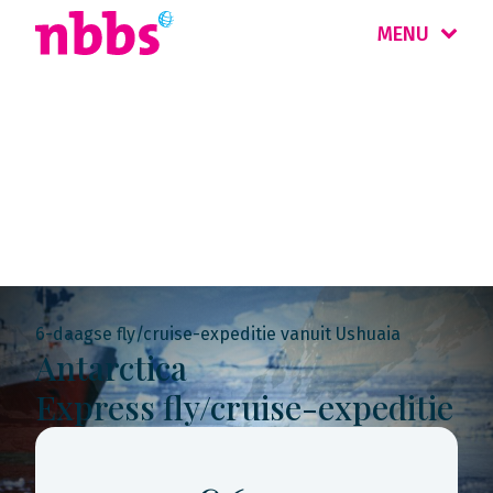
MENU
Rondreis
Antarctica
6-daagse fly/cruise-expeditie vanuit Ushuaia
Antarctica
Express fly/cruise-expeditie