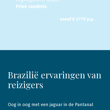
Privé rondreis
vanaf €
3779
p.p.
Brazilië ervaringen van
reizigers
Oog in oog met een jaguar in de Pantanal
2019