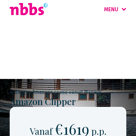
MENU
Rondreis
Brazilië
4-daagse Amazone cruise vanuit Manaus
Amazon Clipper
€1619
Vanaf
p.p.