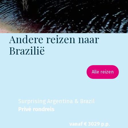
Andere reizen naar
Brazilië
Alle reizen
Surprising Argentina & Brazil
Privé rondreis
vanaf €
3029
p.p.