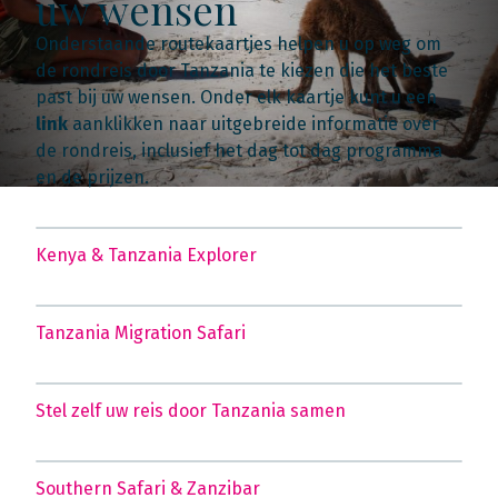
uw wensen
Onderstaande routekaartjes helpen u op weg om
de rondreis door Tanzania te kiezen die het beste
past bij uw wensen. Onder elk kaartje kunt u een
link
aanklikken naar uitgebreide informatie over
de rondreis, inclusief het dag tot dag programma
en de prijzen.
Kenya & Tanzania Explorer
Tanzania Migration Safari
Stel zelf uw reis door Tanzania samen
Southern Safari & Zanzibar