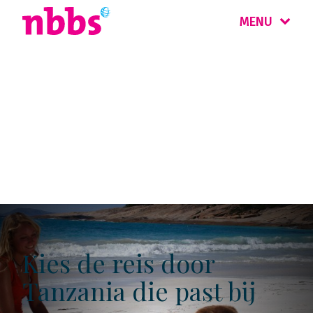
MENU
Kaartjes rondreizen
Tanzania
Kies de reis door
Tanzania die past bij