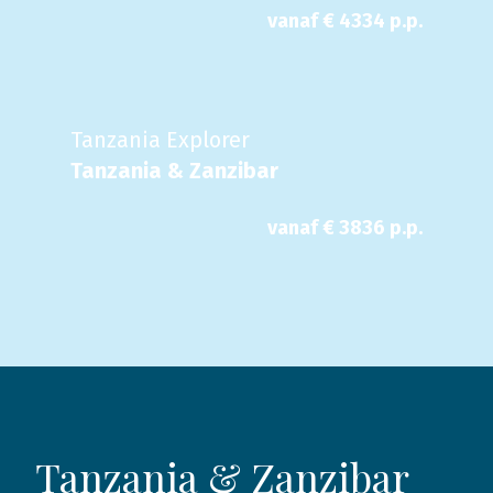
vanaf €
4334
p.p.
Tanzania Explorer
Tanzania & Zanzibar
vanaf €
3836
p.p.
Tanzania & Zanzibar