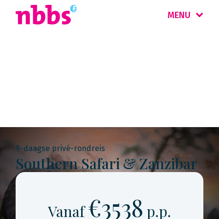
MENU
Rondreis
Tanzania & Zanzibar
9-daagse privé-rondreis
Southern Safari & Zanzibar
€3538
Vanaf
p.p.