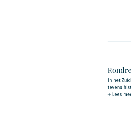
Rondre
In het Zui
tevens his
Lees me