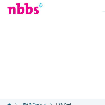
Afrika
Azië
U
Rondreis
Amerika Zu
In het Zuidoosten zit muziek in steden als New Or
Memphis: jazz, blues en country & western. U kunt
plekken en monumenten van de Civil Rights bezo
USA & Canada
USA Zuid