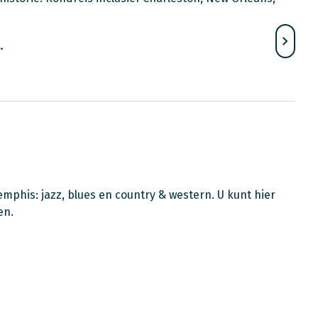
.
emphis: jazz, blues en country & western. U kunt hier
en.