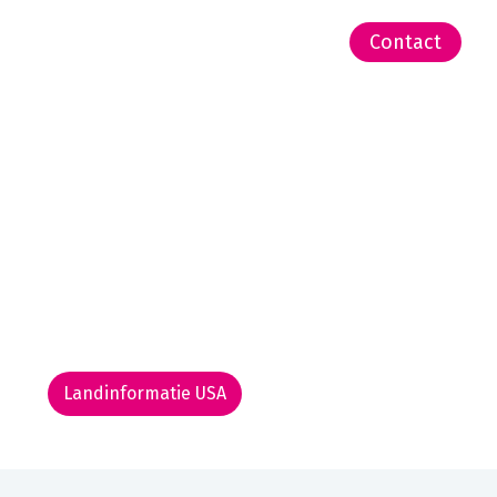
-Zeeland | Pacific
Contact
Landinformatie USA
Rondreis routekaarten