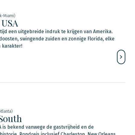
k-Miami)
 USA
tijd een uitgebreide indruk te krijgen van Amerika.
doosten, swingende zuiden en zonnige Florida, elke
 karakter!
tlanta)
South
A is bekend vanwege de gastvrijheid en de
storie. Rondreis inclusief Charleston, New Orleans,