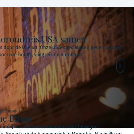
utorondreis USA samen
is door de USA uit. Onze USA-specialisten geven u advies
r u de hotels, vliegreis en autohuur.
is-Chicago)
he Blues
zuidelijke muziekstaten leert u over bewogen
o. Geniet van de bluesmuziek in Memphis, Nashville en