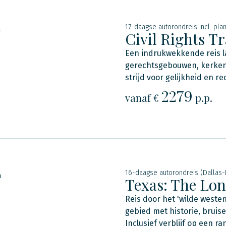
17-daagse autorondreis incl. plan
n
Civil Rights Tr
Een indrukwekkende reis la
gerechtsgebouwen, kerken,
strijd voor gelijkheid en r
2279
vanaf €
p.p.
16-daagse autorondreis (Dallas-
n
Texas: The Lon
Reis door het 'wilde weste
gebied met historie, brui
Inclusief verblijf op een ra