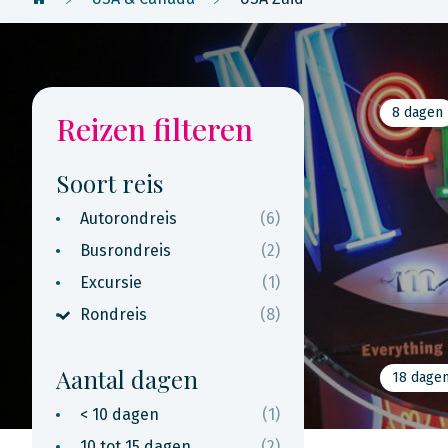
8 dagen
Reizen filteren
Soort reis
Autorondreis
(6)
Busrondreis
(2)
Excursie
(1)
Rondreis
(8)
Aantal dagen
18 dage
< 10 dagen
(1)
10 tot 15 dagen
(2)