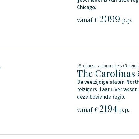
Chicago.
2099
vanaf €
p.p.
18-daagse autorondreis (Raleigh
n
The Carolinas
De veelzijdige staten Nort
reizigers. Laat u verrasse
deze boeiende regio.
2194
vanaf €
p.p.