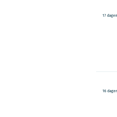
Lees ervaringen
van reizigers in
17 dage
Amerika
16 dage