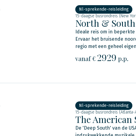
n
Nl-sprekende-reisleiding
15-daagse busrondreis (New Yor
North & South
Ideale reis om in beperkte 
Ervaar het bruisende noor
regio met een geheel eigen
2929
vanaf €
p.p.
n
Nl-sprekende-reisleiding
15-daagse busrondreis (Atlanta-A
The American 
De 'Deep South' van de US
indrukwekkende muzikale hi