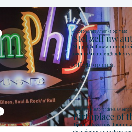
Autorondreis Amerika op maat
Stel zelf uw a
Stippel zelf uw autorondre
over de route en boeken voo
Offerte op maat
18-daagse autorondreis (Memph
n
Birthplace of t
Tijdens deze reis door de 
geschiedenis van deze regi