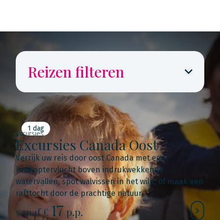
Reizen filteren
1 dag
Excursies
Excursies Canada Oost
Verrijk uw reis door oost Canada met een
helikoptervlucht boven indrukwekkende
watervallen, spot walvissen in het wild, of maak een
rafttocht door de prachtige natuur.
17
vanaf €
p.p.