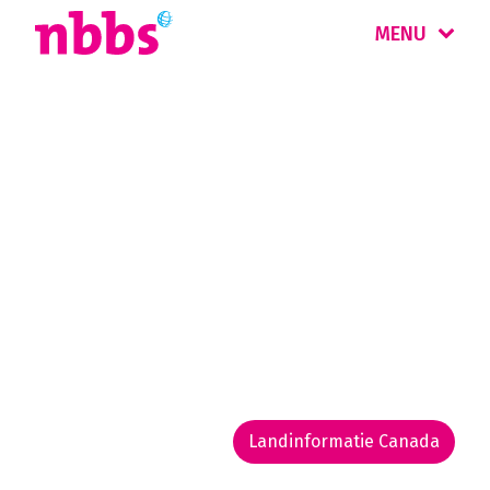
MENU
Rondreis
Canada
Canada is prachtig én immens. Bepaal
daarom vooraf uw reisdoel. Wilt u de
nationale parken van het Westen ontdekken?
Of reist u liever door Ontario, Québec en de
maritieme staten?
Landinformatie Canada
Rondreis routekaarten