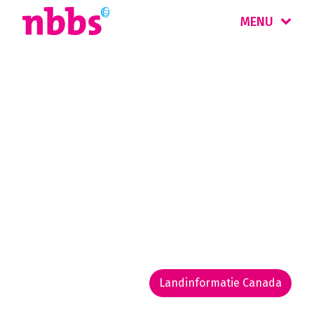
MENU
Rondreis
Canada West
De uitgestrekte natuur in de Canadese Rocky
Mountains biedt ongekende mogelijkheden
voor buitenactiviteiten als hiken,
mountainbiken en kanovaren. En beren
spotten!
Landinformatie Canada
Rondreis routekaarten