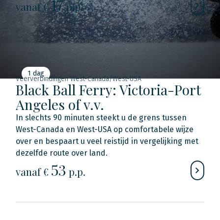
17
vanaf €
p.p.
1 dag
Veerverbindingen West-Canada/West-USA
Black Ball Ferry: Victoria-Port
Angeles of v.v.
In slechts 90 minuten steekt u de grens tussen
West-Canada en West-USA op comfortabele wijze
over en bespaart u veel reistijd in vergelijking met
dezelfde route over land.
53
vanaf €
p.p.