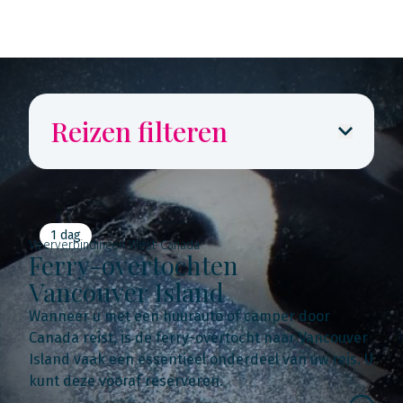
Reizen filteren
1 dag
Veerverbindingen West-Canada
Ferry-overtochten
Vancouver Island
Wanneer u met een huurauto of camper door
Canada reist, is de ferry-overtocht naar Vancouver
Island vaak een essentieel onderdeel van uw reis. U
kunt deze vooraf reserveren.