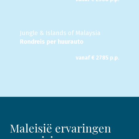
Jungle & Islands of Malaysia
Rondreis per huurauto
vanaf €
2785
p.p.
Maleisië ervaringen