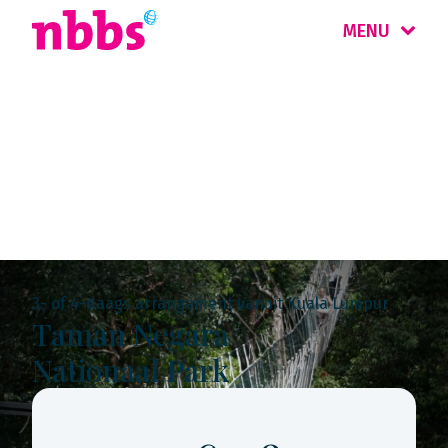
MENU
Rondreis
Maleisië & Singapore
3- of 4-daags arrangement vanuit Kuala Lumpur
Taman Negara
Nationaal Park