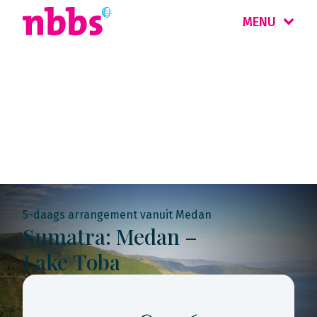
MENU
Rondreis
Indonesië
5-daags arrangement vanuit Medan
Sumatra: Medan –
Lake Toba