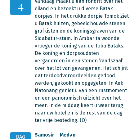
Vandaag maakt u een rondrit over het
4
eiland en bezoekt u diverse Batak
dorpjes. In het drukke dorpje Tomok ziet
u Batak huizen, gebeeldhouwde stenen
grafkisten en de koningsgraven van de
Sidabatur-stam. In Ambarita woonde
vroeger de koning van de Toba Bataks.
De koning en dorpsoudsten
vergaderden in een stenen ‘raadszaal’
over het lot van gevangenen. Het schijnt
dat terdoodveroordeelden gedood
werden, gekookt en opgegeten. In Aek
Natonang geniet u van een rustmoment
en een panoramisch uitzicht over het
meer. In de middag keert u weer terug
naar uw hotel en is de rest van de dag
ter vrije besteding. (O)
Samosir – Medan
DAG