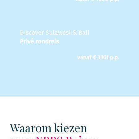
Discover Sulawesi & Bali
Privé rondreis
vanaf €
3161
p.p.
Waarom kiezen