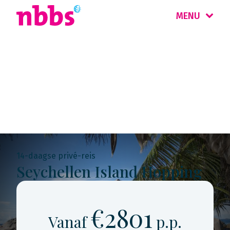
MENU
Rondreis
Seychellen
14-daagse privé-reis
Seychellen Island Hopping
€2801
Vanaf
p.p.