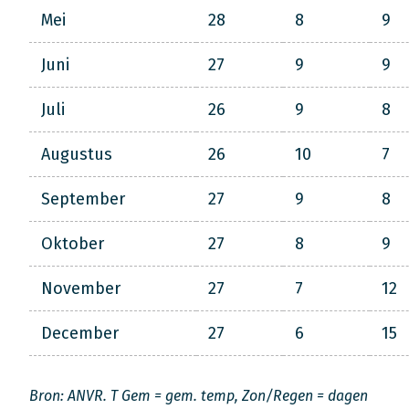
Mei
28
8
9
Juni
27
9
9
Juli
26
9
8
Augustus
26
10
7
September
27
9
8
Oktober
27
8
9
November
27
7
12
December
27
6
15
Bron: ANVR. T Gem = gem. temp, Zon/Regen = dagen