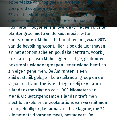
oppervlakte van nog geen 440 vierkante kilometer,
verspreid over een afstand Amsterdam-Barcelona.
32 van de eilandjes gelegen rond Mahé, bestaan
voor het merendeel uit granieten heuvels tot zo’n
905 meter hoogte en zijn overdekt met een dichte
plantengroei met aan de kust mooie, witte
zandstranden. Mahé is het hoofdeiland, waar 90%
van de bevolking woont. Hier is ook de luchthaven
en het economische en politieke centrum. Voorbij
deze archipel van Mahé liggen rustige, grotendeels
ongerepte eilandengroepen. Ieder eiland heeft zo
z’n eigen geheimen. De Amiranten is een
zuidwestelijk gelegen koraaleilandengroep en de
vrijwel niet voor toeristen toegankelijke Aldabra
eilandengroep ligt op zo’n 1000 kilometer van
Mahé. Op laatstgenoemde eilanden treft men
slechts enkele onderzoekstations van waaruit men
de ongelooflijk rijke fauna van deze lagune, die 24
kilometer in doorsnee meet, bestudeert. De