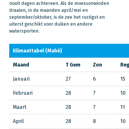
nooit dagen achtereen. Als de moessonwinden
draaien, in de maanden april/mei en
september/oktober, is de zee het rustigst en
uiterst geschikt voor duiken en andere
watersporten.
Klimaattabel (Mahé)
Maand
T Gem
Zon
Re
Januari
27
6
15
Februari
28
7
10
Maart
28
7
11
April
28
8
10