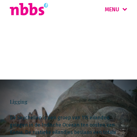
MENU
Landinformatie
Seychellen
Ligging
De Seychellen is een groep van 115 eilanden
gelegen in de Indische Oceaan ten oosten van
Kenia. De rustieke eilandjes beslaan een totale