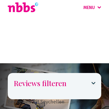
MENU
Reizigers
vertellen
Reviews filteren
Een review uit Seychellen