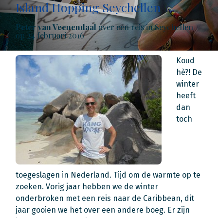
Island Hopping Seychellen
Peter van Veenendaal
over een reis in Seychellen
op 24 februari 2016
Koud
hè?! De
winter
heeft
dan
toch
toegeslagen in Nederland. Tijd om de warmte op te
zoeken. Vorig jaar hebben we de winter
onderbroken met een reis naar de Caribbean, dit
jaar gooien we het over een andere boeg. Er zijn