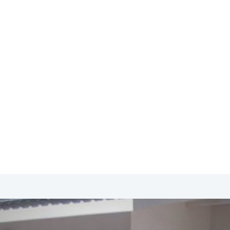
SA & Canada
Midden- & Zuid-Amerika
Australië | Nieuw