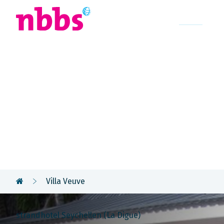
Afrika
Azië
U
Rondreis
Seychellen
Villa Veuve
strandhotel Seychellen (La Digue)