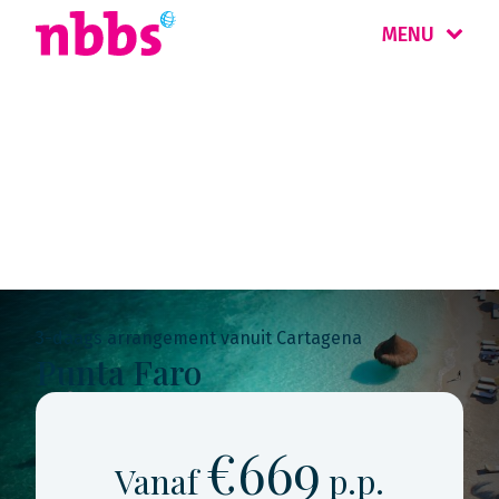
MENU
Rondreis
Colombia
3-daags arrangement vanuit Cartagena
Punta Faro
€669
Vanaf
p.p.