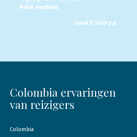
Privé rondreis
vanaf €
3639
p.p.
Colombia ervaringen
van reizigers
Colombia
2022