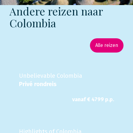
Andere reizen naar
Colombia
Alle reizen
Unbelievable Colombia
Privé rondreis
vanaf €
4799
p.p.
Highlights of Colombia