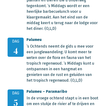
planten en dieren die u onderweg
tegenkomt. ’s Middags wordt er een
heerlijke barbecuelunch voor u
klaargemaakt. Aan het eind van de
middag keert u terug naar de lodge voor
het diner. (O,L,D)
Palumeu
DAG
’s Ochtends neemt de gids u mee voor
4
een junglewandeling. U komt meer te
weten over de flora en fauna van het
tropisch regenwoud. ’s Middags kunt u
ontspannen in een hangmat en
genieten van de rust en geluiden van
het tropisch regenwoud. (O,L,D)
Palumeu – Paramaribo
DAG
In de vroege ochtend stapt u in een boot
5
om een stukje de rivier af te drijven en