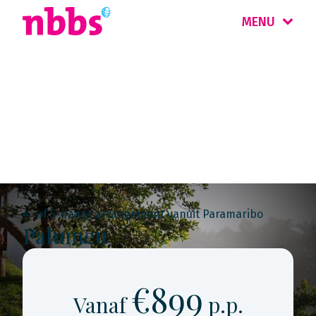
MENU
Rondreis
Suriname
4- of 5-daags arrangement vanuit Paramaribo
Palumeu
€899
Vanaf
p.p.