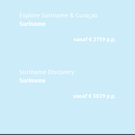
Explore Suriname & Curaçao
Suriname
vanaf €
3759
p.p.
Suriname Discovery
Suriname
vanaf €
3829
p.p.