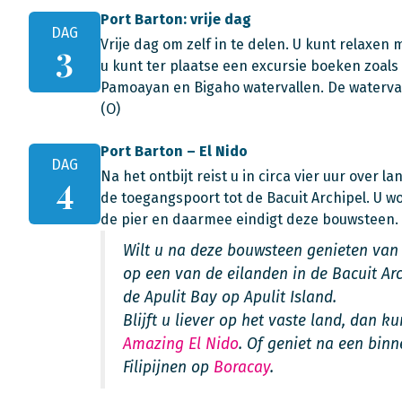
Port Barton: vrije dag
DAG
Vrije dag om zelf in te delen. U kunt relaxen 
3
u kunt ter plaatse een excursie boeken zoal
Pamoayan en Bigaho watervallen. De watervalle
(O)
Port Barton – El Nido
DAG
Na het ontbijt reist u in circa vier uur over 
4
de toegangspoort tot de Bacuit Archipel. U wo
de pier en daarmee eindigt deze bouwsteen. 
Wilt u na deze bouwsteen genieten van 
op een van de eilanden in de Bacuit Arc
de Apulit Bay op Apulit Island.
Blijft u liever op het vaste land, dan 
Amazing El Nido
. Of geniet na een bin
Filipijnen op
Boracay
.