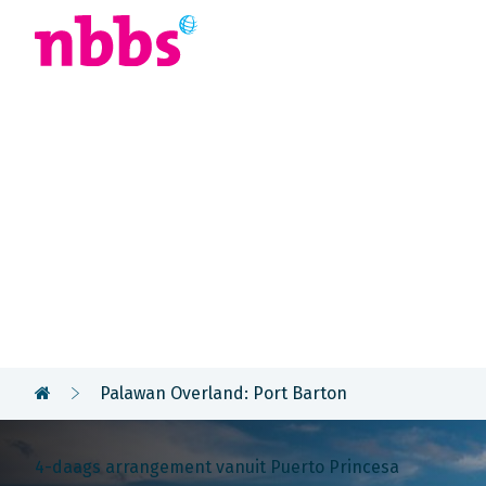
Afrika
Azië
U
Rondreis
Filipijnen
Palawan Overland: Port Barton
4-daags arrangement vanuit Puerto Princesa