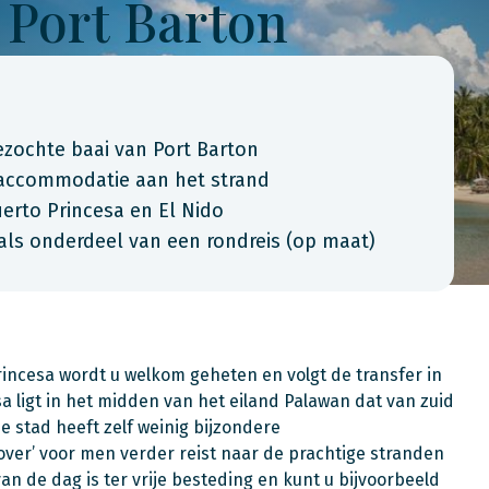
 Port Barton
ezochte baai van Port Barton
e accommodatie aan het strand
rto Princesa en El Nido
als onderdeel van een rondreis (op maat)
ncesa wordt u welkom geheten en volgt de transfer in
 ligt in het midden van het eiland Palawan dat van zuid
e stad heeft zelf weinig bijzondere
over’ voor men verder reist naar de prachtige stranden
n de dag is ter vrije besteding en kunt u bijvoorbeeld