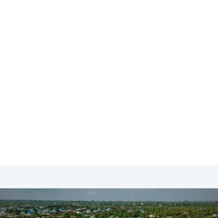
SA & Canada
Midden- & Zuid-Amerika
Australië | Nieuw
Zanzibar