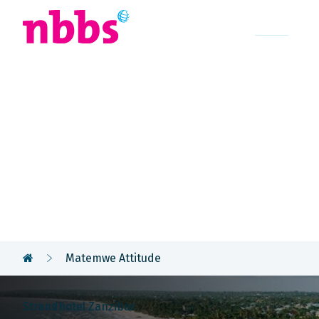
Afrika
Azië
U
Rondreis
Tanzania & 
Matemwe Attitude
Strandhotel Zanzibar