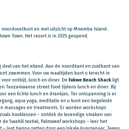
 noordoostkust en met uitzicht op Mnemba Island.
Stown Town. Het resort is in 2025 geopend.
ig deel van het eiland. Aan de noordkant en zuidkant van
 kunt zwemmen. Voor uw maaltijden kunt u terecht in
t voor ontbijt, lunch en diner. De
Fukwe Beach Shack
ligt
en Tanzaniaanse street food tijdens lunch en diner. Bij
voor een lichte lunch en drankjes. Ter ontspanning is er
rgang, aqua yoga, meditatie en u kunt een begeleide
van massages en treatments. Er worden workshops
 zoals kooklessen – ontdek de levendige smaken van
de Swahili textiel, Palmweef workshops – leer het
– laat henna zetten door een lokale kunstenaar.
Tegen