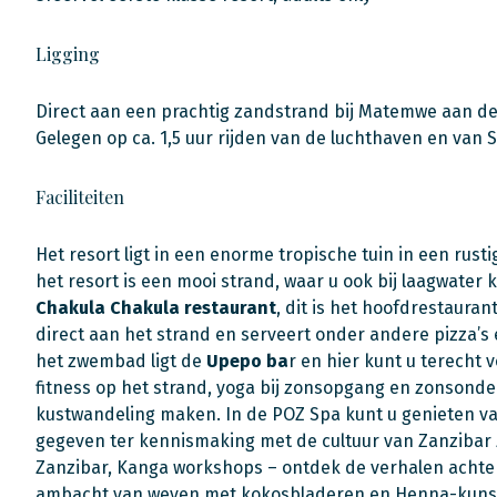
Ligging
Direct aan een prachtig zandstrand bij Matemwe aan de
Gelegen op ca. 1,5 uur rijden van de luchthaven en van 
Faciliteiten
Het resort ligt in een enorme tropische tuin in een rust
het resort is een mooi strand, waar u ook bij laagwater
Chakula Chakula restaurant
, dit is het hoofdrestauran
direct aan het strand en serveert onder andere pizza’s 
het zwembad ligt de
Upepo ba
r en hier kunt u terecht 
fitness op het strand, yoga bij zonsopgang en zonsonde
kustwandeling maken. In de POZ Spa kunt u genieten 
gegeven ter kennismaking met de
cultuur van Zanzibar
Zanzibar, Kanga workshops – ontdek de verhalen achter 
ambacht van weven met kokosbladeren en Henna-kunst 