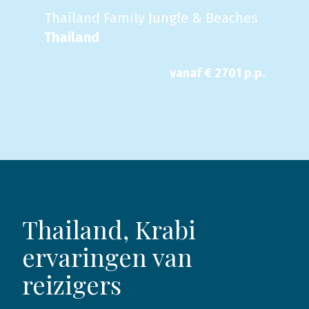
Thailand Family Jungle & Beaches
Thailand
vanaf €
2701
p.p.
Thailand, Krabi
ervaringen van
reizigers