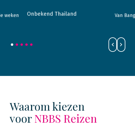
Onbekend Thailand
rie weken
Van Ban
2019
Thailand
2017
Waarom kiezen
voor
NBBS Reizen