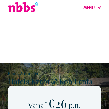
MENU
Rondreis
Thailand
Hotels & transfers
Hotels Krabi & Koh Lanta
€26
Vanaf
p.n.